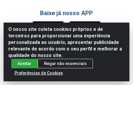
Baixe já nosso APP
O nosso site coleta cookies próprios e de
terceiros para proporcionar uma experiência
Formas de Pagamento
personalizada ao usuário, apresentar publicidade
relevante de acordo com o seu perfil e melhorar a
qualidade do nosso site.
Aceitar
Negar não essenciais
Preferências de Cookies
English
Español
×
ENTRE EM CAMPO COM A 4E!
Vista a camisa de quem joga para vencer.