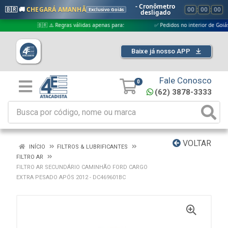
- Cronômetro
🇧🇷 🚚
CHEGARÁ AMANHÃ
00
:
00
:
00
Exclusivo Goiás
desligado
🇧🇷 ⚠️ Regras válidas apenas para:
✅ Pedidos no interior de Goiás
Baixe já nosso APP
Fale Conosco
0
(62) 3878-3333
VOLTAR
INÍCIO
FILTROS & LUBRIFICANTES
FILTRO AR
FILTRO AR SECUNDÁRIO CAMINHÃO FORD CARGO
EXTRA PESADO APÓS 2012 - DC469601BC