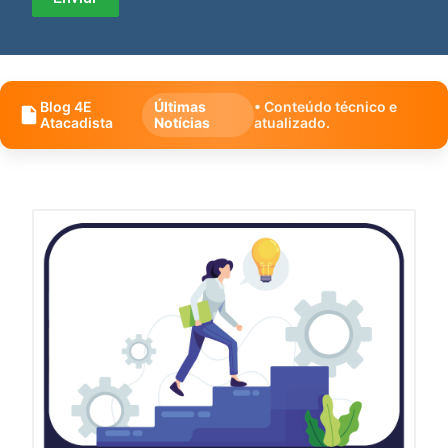
Blog 4E
Últimas
• Conteúdo técnico e
Atacadista
Notícias
atualizado.