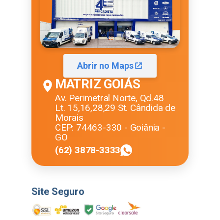
Abrir no Maps
MATRIZ GOIÁS
Av. Perimetral Norte, Qd.48
Lt. 15,16,28,29 St. Cândida de
Morais
CEP: 74463-330 - Goiânia -
GO
(62) 3878-3333
Site Seguro