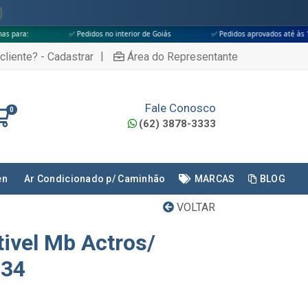
✅ Pedidos no interior de Goiás
✅ Pedidos aprovados até às 18h
✅ Ap
|
cliente? - Cadastrar
Área do Representante
Fale Conosco
0
(62) 3878-3333
en
Ar Condicionado p/ Caminhão
MARCAS
BLOG
VOLTAR
tivel Mb Actros/
234