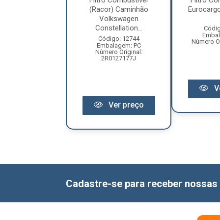
 Combustivel Mb
Filtro Combustivel
Filtro Co
 Atego/ Atron
(Racor) Caminhão
Eurocargo
Volkswagen
Constellation...
digo: 12530
Códig
balagem: PC
Embal
Código: 12744
Original: FCD0768
Número Or
Embalagem: PC
Número Original:
2R0127177J
Ver preço
V
Ver preço
Cadastre-se para receber nossas 