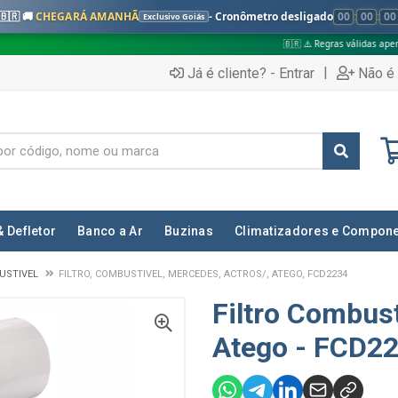
🇧🇷 🚚
CHEGARÁ AMANHÃ
- Cronômetro desligado
00
:
00
:
00
Exclusivo Goiás
🇧🇷 ⚠️ Regras válidas apenas para:
|
Já é cliente? - Entrar
Não é 
& Defletor
Banco a Ar
Buzinas
Climatizadores e Compon
USTIVEL
FILTRO, COMBUSTIVEL, MERCEDES, ACTROS/, ATEGO, FCD2234
Filtro Combus
Atego - FCD2