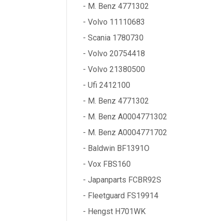
- M. Benz 4771302
- Volvo 11110683
- Scania 1780730
- Volvo 20754418
- Volvo 21380500
- Ufi 2412100
- M. Benz 4771302
- M. Benz A0004771302
- M. Benz A0004771702
- Baldwin BF1391O
- Vox FBS160
- Japanparts FCBR92S
- Fleetguard FS19914
- Hengst H701WK