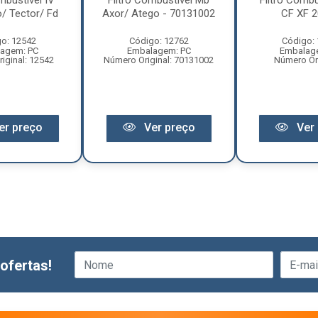
mbustivel IV
Filtro Combustivel Mb
Filtro Combu
/ Tector/ Fd
Axor/ Atego - 70131002
CF XF 20
o: 12542
Código: 12762
Código:
agem: PC
Embalagem: PC
Embalag
iginal: 12542
Número Original: 70131002
Número Ori
er preço
Ver preço
Ver 
ofertas!