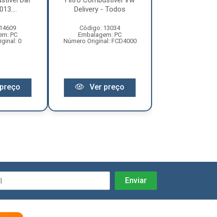
stivel Daf
Filtro Combustivel Vw
Filtro Combust
13....
Delivery - Todos
Axor/ Atego/
 14609
Código: 13034
Código: 12
em: PC
Embalagem: PC
Embalagem:
ginal: 0
Número Original: FCD4000
Número Original:
preço
Ver preço
Ver pr