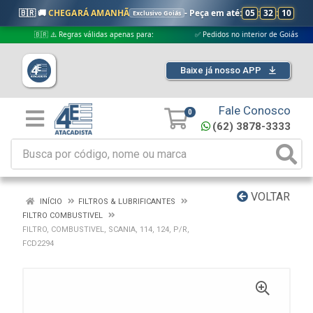
🇧🇷 🚚
CHEGARÁ AMANHÃ
- Peça em até:
05
:
32
:
09
Exclusivo Goiás
🇧🇷 ⚠️ Regras válidas apenas para:
✅ Pedidos no interior de Goiás
Baixe já nosso APP
Fale Conosco
0
(62) 3878-3333
VOLTAR
INÍCIO
FILTROS & LUBRIFICANTES
FILTRO COMBUSTIVEL
FILTRO, COMBUSTIVEL, SCANIA, 114, 124, P/R,
FCD2294