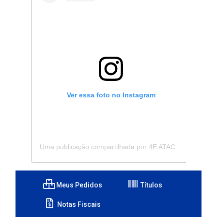
Ver essa foto no Instagram
Uma publicação compartilhada por 4E ATACADISTA - Distribuidora de Pecas e Acessórios (@4eatacadista)
Meus Pedidos
Títulos
Notas Fiscais