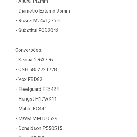
- Altura 142mm
- Diâmetro Externo 95mm
- Rosca M24x1,5-6H
- Substitui FCD2042
Conversões:
- Scania 1763776
- CNH 5802721728
- Vox FBD82
- Fleetguard FF5424
- Hengst H17WK11
- Mahle KC441
- MWM MM100529
- Donaldson P550515