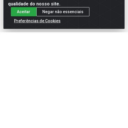
qualidade do nosso site.
Aceitar
Negar não essenciais
Preferências de Cookies
English
Español
×
ENTRE EM CAMPO COM A 4E!
Vista a camisa de quem joga para vencer.