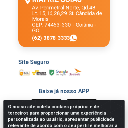
Av. Perimetral Norte, Qd.48
Lt. 15,16,28,29 St. Cândida de
Morais
CEP: 74463-330 - Goiânia -
GO
(62) 3878-3333
Site Seguro
Baixe já nosso APP
O nosso site coleta cookies próprios e de
terceiros para proporcionar uma experiência
Formas de Pagamento
personalizada ao usuário, apresentar publicidade
relevante de acordo com o seu perfil e melhorar a