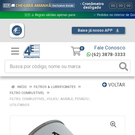
- Cronômetro
🇧🇷 🚚
CHEGARÁ AMANHÃ
00
:
00
:
00
Exclusivo Goiás
desligado
🇧🇷 ⚠️ Regras válidas apenas para:
✅ Pedidos no interior de Goiás
Baixe já nosso APP
Fale Conosco
0
(62) 3878-3333
VOLTAR
INÍCIO
FILTROS & LUBRIFICANTES
FILTRO COMBUSTIVEL
FILTRO, COMBUSTIVEL, VOLKS/, AGRALE, PESADO/,
UTILITARIOS