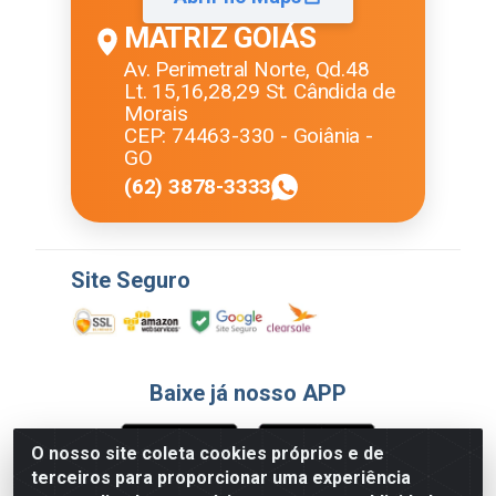
MATRIZ GOIÁS
Av. Perimetral Norte, Qd.48
Lt. 15,16,28,29 St. Cândida de
Morais
CEP: 74463-330 - Goiânia -
GO
(62) 3878-3333
Site Seguro
Baixe já nosso APP
O nosso site coleta cookies próprios e de
terceiros para proporcionar uma experiência