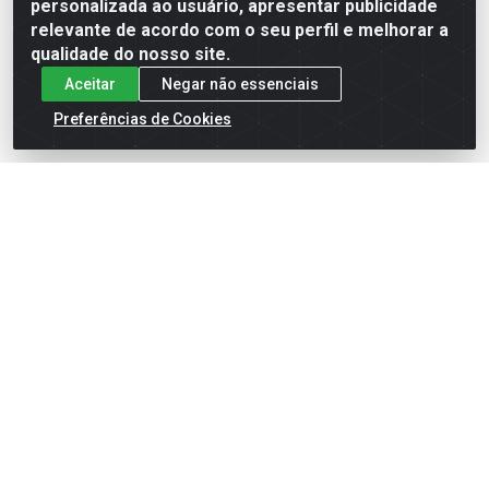
Formas de Pagamento
personalizada ao usuário, apresentar publicidade
relevante de acordo com o seu perfil e melhorar a
qualidade do nosso site.
Aceitar
Negar não essenciais
Preferências de Cookies
English
Español
×
ENTRE EM CAMPO COM A 4E!
Vista a camisa de quem joga para vencer.