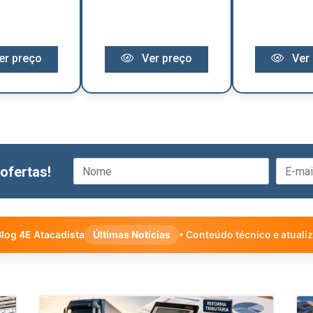
er preço
Ver preço
Ver 
ofertas!
log 4E Atacadista
Últimas Notícias
• Conteúdo técnico e atuali