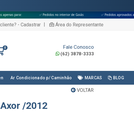
✅ Pedidos no interior de Goiás
✅ Pedidos aprovados até às 18h
|
cliente? - Cadastrar
Área do Representante
Fale Conosco
0
(62) 3878-3333
en
Ar Condicionado p/ Caminhão
MARCAS
BLOG
VOLTAR
 Axor /2012