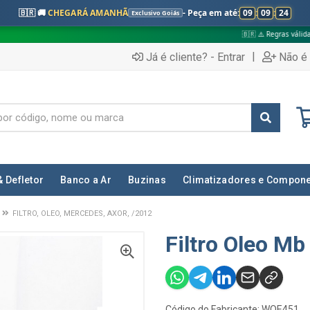
🇧🇷 🚚
CHEGARÁ AMANHÃ
- Peça em até:
09
:
09
:
23
Exclusivo Goiás
🇧🇷 ⚠️ Regras válidas apenas para:
|
Já é cliente? - Entrar
Não é 
& Defletor
Banco a Ar
Buzinas
Climatizadores e Compon
FILTRO, OLEO, MERCEDES, AXOR, /2012
Filtro Oleo Mb
Código do Fabricante: WOE451