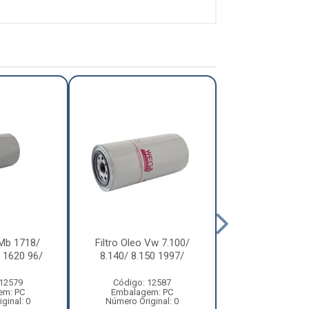
 Mb 1718/
Filtro Oleo Vw 7.100/
Filtro Oleo M
 1620 96/
8.140/ 8.150 1997/
1618
 12579
Código: 12587
Código: 12
em: PC
Embalagem: PC
Embalagem:
ginal: 0
Número Original: 0
Número Origin