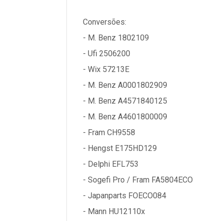
Conversões:
- M. Benz 1802109
- Ufi 2506200
- Wix 57213E
- M. Benz A0001802909
- M. Benz A4571840125
- M. Benz A4601800009
- Fram CH9558
- Hengst E175HD129
- Delphi EFL753
- Sogefi Pro / Fram FA5804ECO
- Japanparts FOECO084
- Mann HU12110x