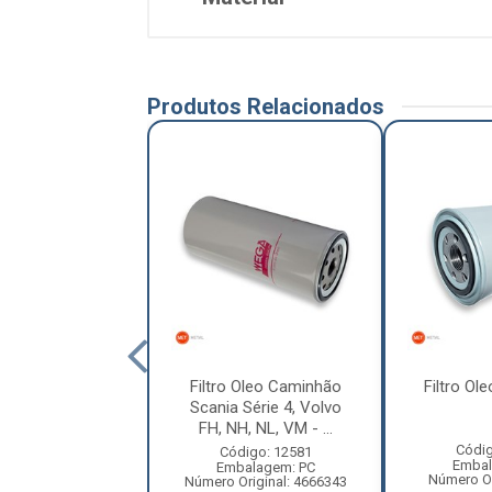
Produtos Relacionados
 Oleo Mb 1214/
Filtro Oleo Caminhão
Filtro Ol
1618
Scania Série 4, Volvo
FH, NH, NL, VM - ...
digo: 12538
Códig
Código: 12581
balagem: PC
Embal
Embalagem: PC
ro Original: 0
Número Or
Número Original: 4666343