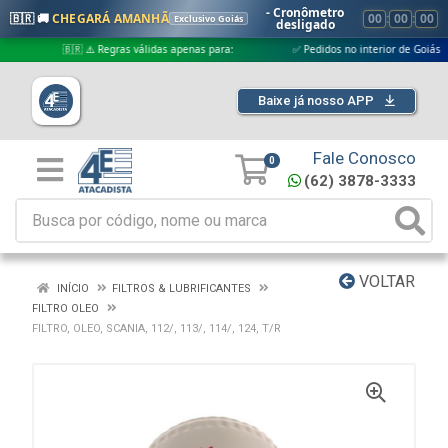
- Cronômetro
🇧🇷 🚚
CHEGARÁ AMANHÃ
00
:
00
:
00
Exclusivo Goiás
desligado
🇧🇷 ⚠️ Regras válidas apenas para:
✅ Pedidos no interior de Goiás
Baixe já nosso APP
Fale Conosco
0
(62) 3878-3333
VOLTAR
INÍCIO
FILTROS & LUBRIFICANTES
FILTRO OLEO
FILTRO, OLEO, SCANIA, 112/, 113/, 114/, 124, T/R