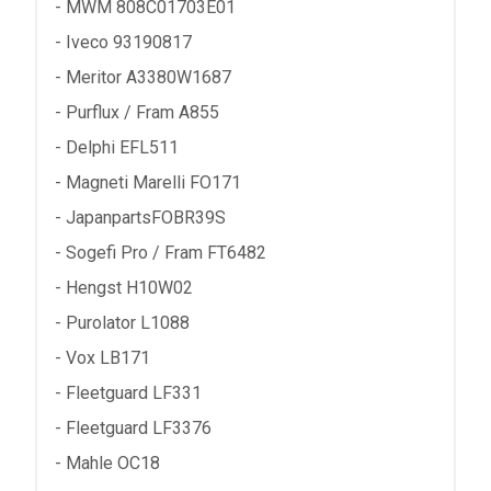
- MWM 808C01703E01
- Iveco 93190817
- Meritor A3380W1687
- Purflux / Fram A855
- Delphi EFL511
- Magneti Marelli FO171
- JapanpartsFOBR39S
- Sogefi Pro / Fram FT6482
- Hengst H10W02
- Purolator L1088
- Vox LB171
- Fleetguard LF331
- Fleetguard LF3376
- Mahle OC18