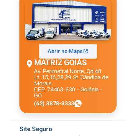
Abrir no Maps
MATRIZ GOIÁS
Av. Perimetral Norte, Qd.48
Lt. 15,16,28,29 St. Cândida de
Morais
CEP: 74463-330 - Goiânia -
GO
(62) 3878-3333
Site Seguro