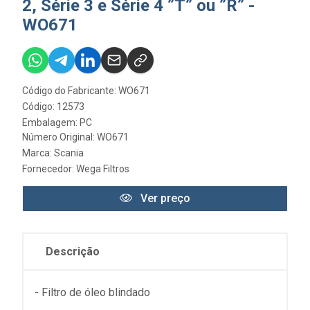
2, Série 3 e Série 4 ”T” ou ”R” -
WO671
Código do Fabricante: WO671
Código: 12573
Embalagem: PC
Número Original: WO671
Marca:
Scania
Fornecedor:
Wega Filtros
Ver preço
Descrição
- Filtro de óleo blindado