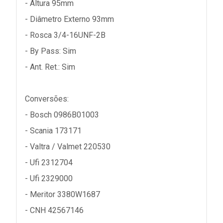
- Altura 95mm
- Diâmetro Externo 93mm
- Rosca 3/4-16UNF-2B
- By Pass: Sim
- Ant. Ret.: Sim
Conversões:
- Bosch 0986B01003
- Scania 173171
- Valtra / Valmet 220530
- Ufi 2312704
- Ufi 2329000
- Meritor 3380W1687
- CNH 42567146