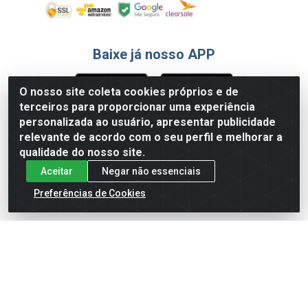
Baixe já nosso APP
O nosso site coleta cookies próprios e de
terceiros para proporcionar uma experiência
Formas de Pagamento
personalizada ao usuário, apresentar publicidade
relevante de acordo com o seu perfil e melhorar a
qualidade do nosso site.
Aceitar
Negar não essenciais
Preferências de Cookies
English
Español
×
ENTRE EM CAMPO COM A 4E!