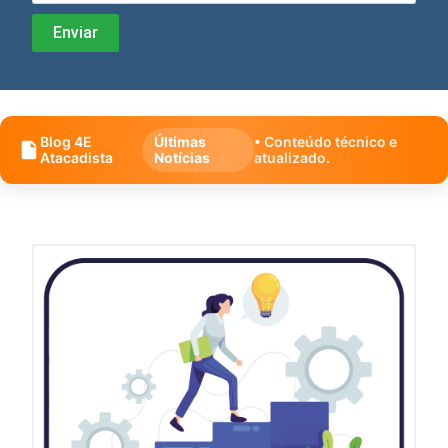
Blog 4E
Últimas
• Conteúdo técnico e
Atacadista
Notícias
atualizado.