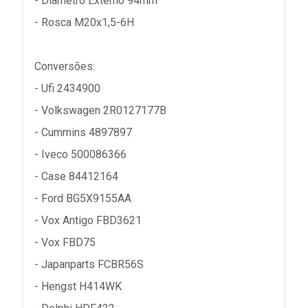
- Diâmetro Externo 94mm
- Rosca M20x1,5-6H
Conversões:
- Ufi 2434900
- Volkswagen 2R0127177B
- Cummins 4897897
- Iveco 500086366
- Case 84412164
- Ford BG5X9155AA
- Vox Antigo FBD3621
- Vox FBD75
- Japanparts FCBR56S
- Hengst H414WK