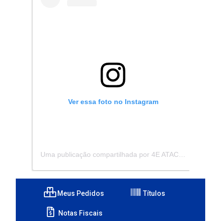
Ver essa foto no Instagram
Uma publicação compartilhada por 4E ATACADISTA - Distribuidora de Pecas e Acessórios (@4eatacadista)
Meus Pedidos
Títulos
Notas Fiscais