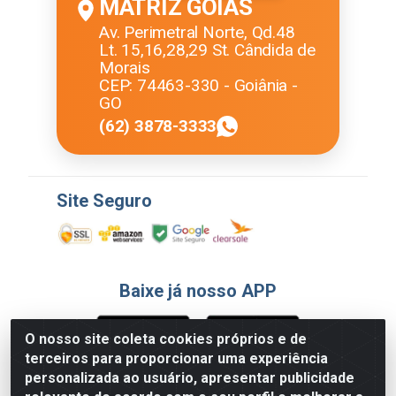
MATRIZ GOIÁS
Av. Perimetral Norte, Qd.48
Lt. 15,16,28,29 St. Cândida de
Morais
CEP: 74463-330 - Goiânia -
GO
(62) 3878-3333
Site Seguro
Baixe já nosso APP
O nosso site coleta cookies próprios e de
terceiros para proporcionar uma experiência
Formas de Pagamento
personalizada ao usuário, apresentar publicidade