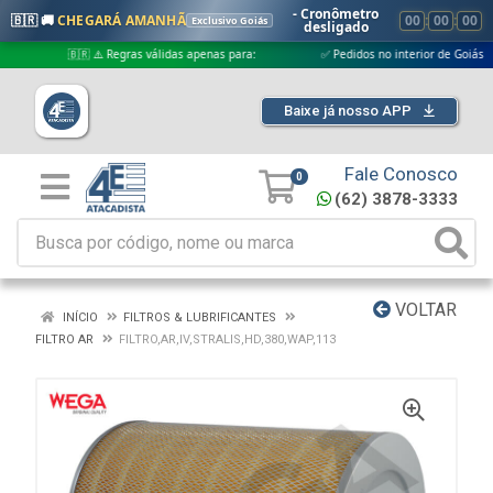
- Cronômetro
🇧🇷 🚚
CHEGARÁ AMANHÃ
00
:
00
:
00
Exclusivo Goiás
desligado
🇧🇷 ⚠️ Regras válidas apenas para:
✅ Pedidos no interior de Goiás
Baixe já nosso APP
Fale Conosco
0
(62) 3878-3333
VOLTAR
INÍCIO
FILTROS & LUBRIFICANTES
FILTRO AR
FILTRO,AR,IV,STRALIS,HD,380,WAP,113