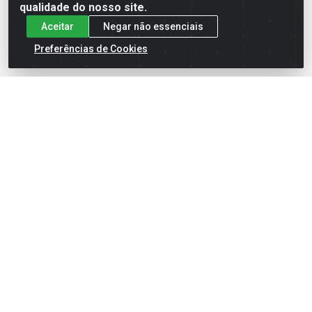
qualidade do nosso site.
Aceitar
Negar não essenciais
Preferências de Cookies
English
Español
×
ENTRE EM CAMPO COM A 4E!
Vista a camisa de quem joga para vencer.