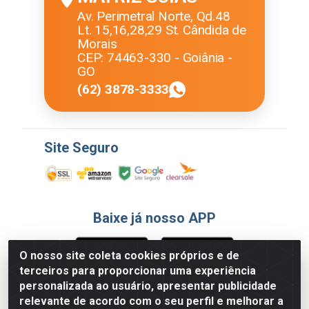
Av. Perimetral Norte, Qd.48
Lt. 15,16,28,29 St. Cândida de
Morais
CEP: 74463-330 - Goiânia -
GO
(62) 3878-3333
Site Seguro
Baixe já nosso APP
O nosso site coleta cookies próprios e de
terceiros para proporcionar uma experiência
Formas de Pagamento
personalizada ao usuário, apresentar publicidade
relevante de acordo com o seu perfil e melhorar a