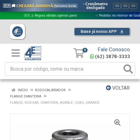
- Cronômetro
🇧🇷 🚚
CHEGARÁ AMANHÃ
00
:
00
:
00
Exclusivo Goiás
desligado
🇧🇷 ⚠️ Regras válidas apenas para:
✅ Pedidos no interior de Goiás
Baixe já nosso APP
Fale Conosco
0
(62) 3878-3333
VOLTAR
INÍCIO
RODOCALIBRADOR
FLANGE DIANTEIRA
FLANGE, RODOAR, DIANTEIRA, AGRALE, CUBO, GRANDE