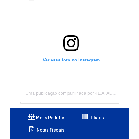
Ver essa foto no Instagram
Uma publicação compartilhada por 4E ATACADISTA - Distribuidora de Pecas e Acessórios (@4eatacadista)
Meus Pedidos
Títulos
Notas Fiscais