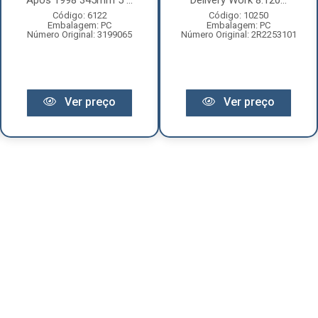
Após 1998 345mm 5 ...
Delivery Work 8.120...
Código: 6122
Código: 10250
Embalagem: PC
Embalagem: PC
Número Original: 3199065
Número Original: 2R2253101
Ver preço
Ver preço