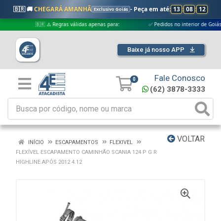
🇧🇷 🚚
CHEGARÁ AMANHÃ
- Peça em até:
13
:
08
:
11
Exclusivo Goiás
🇧🇷 ⚠️ Regras válidas apenas para:
✅ Pedidos no interior de Goiás
Baixe já nosso APP
Fale Conosco
0
(62) 3878-3333
VOLTAR
INÍCIO
ESCAPAMENTOS
FLEXIVEL
FLEXÍVEL ESCAPAMENTO CAMINHÃO SCANIA 124 P G R
HIGHLINE APÓS 2012 4.12