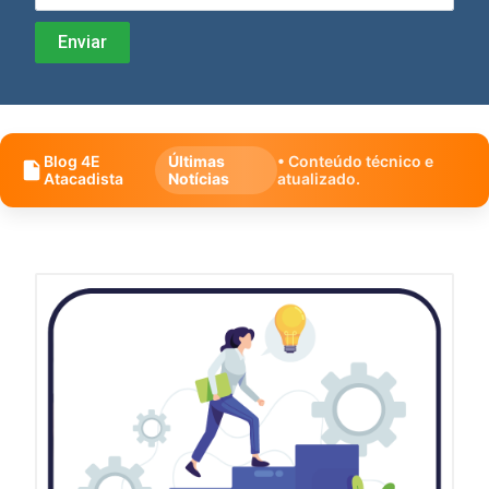
Blog 4E
Últimas
• Conteúdo técnico e
Atacadista
Notícias
atualizado.