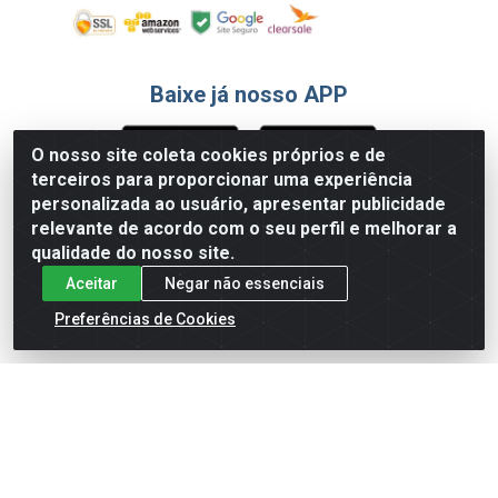
Baixe já nosso APP
O nosso site coleta cookies próprios e de
terceiros para proporcionar uma experiência
Formas de Pagamento
personalizada ao usuário, apresentar publicidade
relevante de acordo com o seu perfil e melhorar a
qualidade do nosso site.
Aceitar
Negar não essenciais
Preferências de Cookies
English
Español
×
ENTRE EM CAMPO COM A 4E!