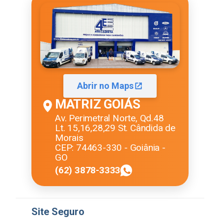
Abrir no Maps
MATRIZ GOIÁS
Av. Perimetral Norte, Qd.48
Lt. 15,16,28,29 St. Cândida de
Morais
CEP: 74463-330 - Goiânia -
GO
(62) 3878-3333
Site Seguro