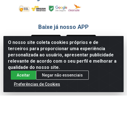
Baixe já nosso APP
O nosso site coleta cookies próprios e de
terceiros para proporcionar uma experiência
Formas de Pagamento
personalizada ao usuário, apresentar publicidade
relevante de acordo com o seu perfil e melhorar a
qualidade do nosso site.
Aceitar
Negar não essenciais
Preferências de Cookies
English
Español
×
ENTRE EM CAMPO COM A 4E!