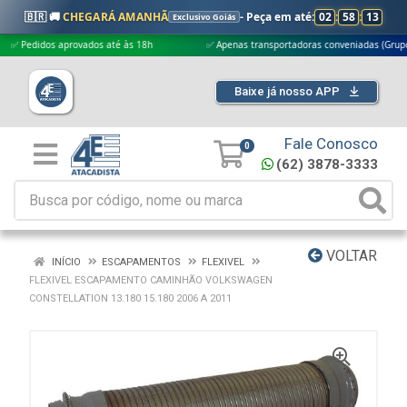
🇧🇷 🚚
CHEGARÁ AMANHÃ
- Peça em até:
02
:
58
:
12
Exclusivo Goiás
edidos aprovados até às 18h
✅ Apenas transportadoras conveniadas (Grupo G5)
Baixe já nosso APP
Fale Conosco
0
(62) 3878-3333
VOLTAR
INÍCIO
ESCAPAMENTOS
FLEXIVEL
FLEXIVEL ESCAPAMENTO CAMINHÃO VOLKSWAGEN
CONSTELLATION 13.180 15.180 2006 A 2011