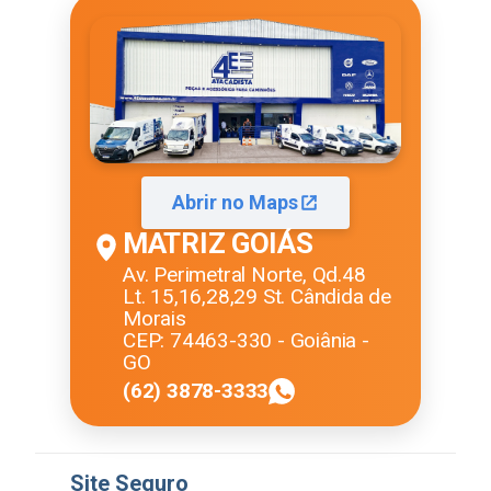
Abrir no Maps
MATRIZ GOIÁS
Av. Perimetral Norte, Qd.48
Lt. 15,16,28,29 St. Cândida de
Morais
CEP: 74463-330 - Goiânia -
GO
(62) 3878-3333
Site Seguro