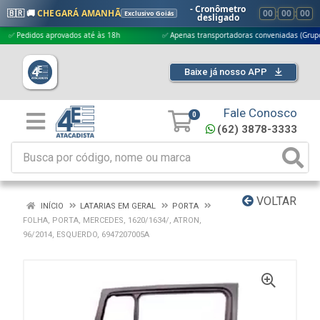
- Cronômetro
🇧🇷 🚚
CHEGARÁ AMANHÃ
00
:
00
:
00
Exclusivo Goiás
desligado
didos aprovados até às 18h
✅ Apenas transportadoras conveniadas (Grupo G5)
Baixe já nosso APP
Fale Conosco
0
(62) 3878-3333
VOLTAR
INÍCIO
LATARIAS EM GERAL
PORTA
FOLHA, PORTA, MERCEDES, 1620/1634/, ATRON,
96/2014, ESQUERDO, 6947207005A