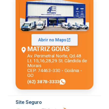
Abrir no Maps
MATRIZ GOIÁS
Av. Perimetral Norte, Qd.48
Lt. 15,16,28,29 St. Cândida de
Morais
CEP: 74463-330 - Goiânia -
GO
(62) 3878-3333
Site Seguro