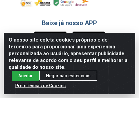
Baixe já nosso APP
O nosso site coleta cookies próprios e de
terceiros para proporcionar uma experiência
Formas de Pagamento
personalizada ao usuário, apresentar publicidade
relevante de acordo com o seu perfil e melhorar a
qualidade do nosso site.
Aceitar
Negar não essenciais
Preferências de Cookies
English
Español
×
ENTRE EM CAMPO COM A 4E!