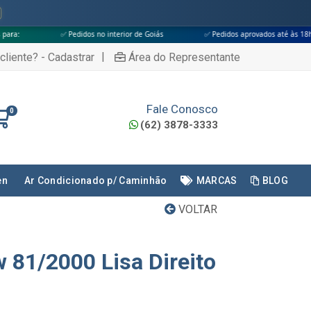
 Pedidos no interior de Goiás
✅ Pedidos aprovados até às 18h
✅ Apen
|
cliente? - Cadastrar
Área do Representante
Fale Conosco
0
(62) 3878-3333
en
Ar Condicionado p/ Caminhão
MARCAS
BLOG
VOLTAR
 81/2000 Lisa Direito