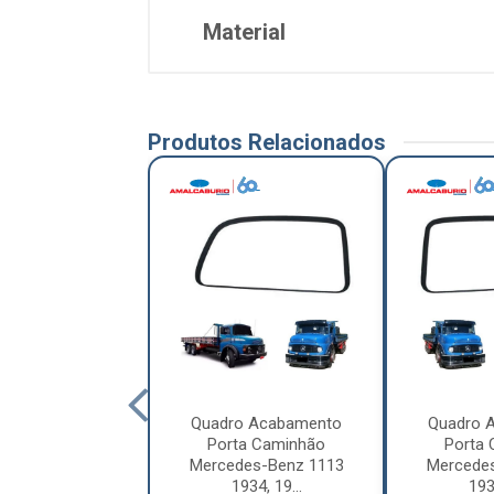
Material
Produtos Relacionados
 Nua Completa
Quadro Acabamento
Quadro 
ão Scania Série
Porta Caminhão
Porta
ie 5, Série 6...
Mercedes-Benz 1113
Mercede
1934, 19...
1934
ódigo: 9219