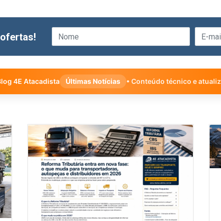
ofertas!
log 4E Atacadista
Últimas Notícias
• Conteúdo técnico e atuali