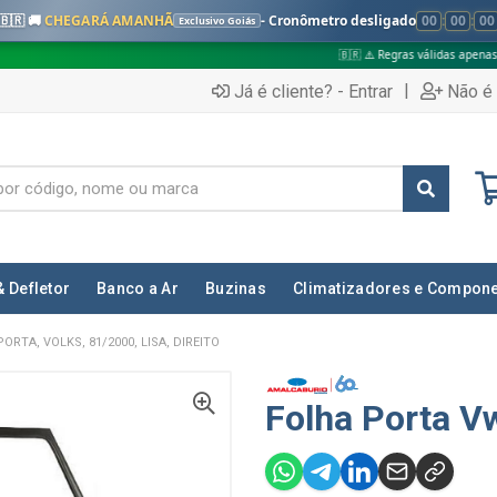
🇧🇷 🚚
CHEGARÁ AMANHÃ
- Cronômetro desligado
00
:
00
:
00
Exclusivo Goiás
🇧🇷 ⚠️ Regras válidas apenas para:
✅
|
Já é cliente? - Entrar
Não é 
& Defletor
Banco a Ar
Buzinas
Climatizadores e Compon
PORTA, VOLKS, 81/2000, LISA, DIREITO
Folha Porta Vw