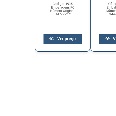
balagem: PC
Código: 1935
Códi
Original: 1476534
Embalagem: PC
Embal
Número Original:
Número
3447277271
344
Ver preço
Ver preço
V