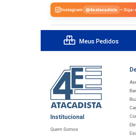
Instagram
@4eatacadista
• Siga-
Meus Pedidos
D
Aer
Ba
Bu
Cai
Institucional
Co
Ele
Quem Somos
Es