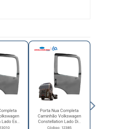
Completa
Porta Nua Completa
Porta Nua Co
olkswagen
Caminhão Volkswagen
Caminhão Scani
 Lado Es...
Constellation Lado Di...
4, Série 5, Sér
 13010
Código: 12385
Código: 92