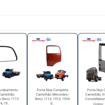
Acabamento
Porta Nua Completa
Porta Nua 
 Caminhão
Caminhão Mercedes-
Caminhão V
s-Benz 1113
Benz 1113, 1513, 1934
Constellation
, 19...
d...
Código: