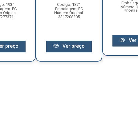
Embalag
go: 1934
Código: 1871
Número Or
agem: PC
Embalagem: PC
2R2831
 Original:
Número Original:
7277371
3317208205
Ver 
er preço
Ver preço