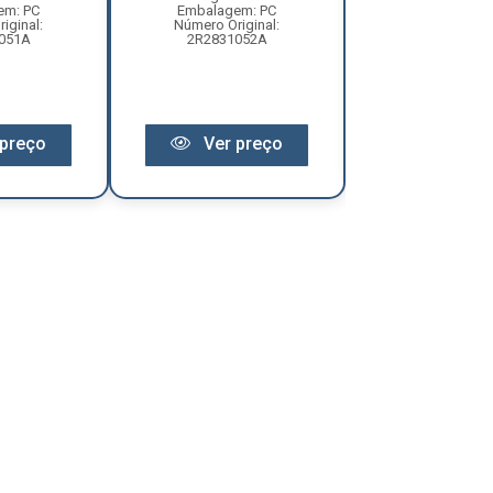
em: PC
Embalagem: PC
Embalagem:
iginal:
Número Original:
Número Original:
051A
2R2831052A
Ver pr
preço
Ver preço