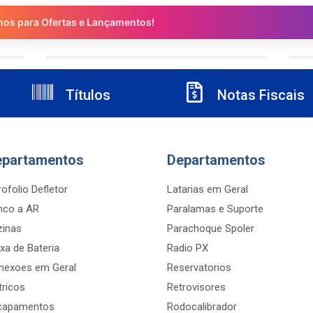
nos para Ofertas e Lançamentos!
Títulos
Notas Fiscais
epartamentos
Departamentos
ofolio Defletor
Latarias em Geral
nco a AR
Paralamas e Suporte
zinas
Parachoque Spoler
xa de Bateria
Radio PX
nexoes em Geral
Reservatorios
tricos
Retrovisores
capamentos
Rodocalibrador