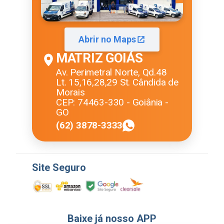
Abrir no Maps
MATRIZ GOIÁS
Av. Perimetral Norte, Qd.48
Lt. 15,16,28,29 St. Cândida de
Morais
CEP: 74463-330 - Goiânia -
GO
(62) 3878-3333
Site Seguro
Baixe já nosso APP