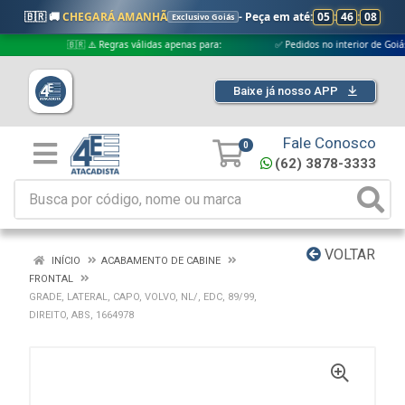
🇧🇷 🚚
CHEGARÁ AMANHÃ
- Peça em até:
05
:
46
:
07
Exclusivo Goiás
🇧🇷 ⚠️ Regras válidas apenas para:
✅ Pedidos no interior de Goiás
Baixe já nosso APP
Fale Conosco
0
(62) 3878-3333
VOLTAR
INÍCIO
ACABAMENTO DE CABINE
FRONTAL
GRADE, LATERAL, CAPO, VOLVO, NL/, EDC, 89/99,
DIREITO, ABS, 1664978