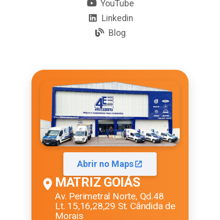
YouTube
Linkedin
Blog
Abrir no Maps
MATRIZ GOIÁS
Av. Perimetral Norte, Qd.48
Lt. 15,16,28,29 St. Cândida de
Morais