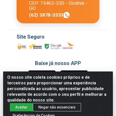
CEP: 74463-330 - Goiânia -
GO
(62) 3878-3333
Site Seguro
Baixe já nosso APP
O nosso site coleta cookies próprios e de
terceiros para proporcionar uma experiência
Formas de Pagamento
personalizada ao usuário, apresentar publicidade
relevante de acordo com o seu perfil e melhorar a
qualidade do nosso site.
Aceitar
Negar não essenciais
Preferências de Cookies