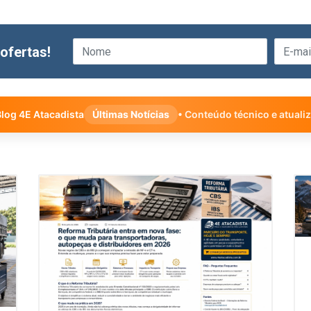
ofertas!
log 4E Atacadista
Últimas Notícias
• Conteúdo técnico e atuali