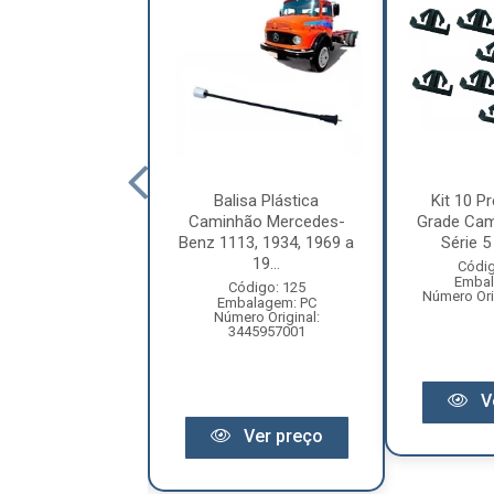
letor Coluna
Balisa Plástica
Kit 10 Pr
ão Volkswagen
Caminhão Mercedes-
Grade Cam
ellation Após
Benz 1113, 1934, 1969 a
Série 5 
2010 ...
19...
Códig
Embal
digo: 12209
Código: 125
Número Ori
balagem: PC
Embalagem: PC
ero Original:
Número Original:
R2809559A
3445957001
V
Ver preço
Ver preço