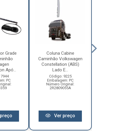
or Grade
Coluna Cabine
Defletor Co
minhão
Caminhão Volkswagen
Caminhão Vol
agen
Constellation (ABS)
Constellatio
on Apó...
Lado E...
2010 ...
 7944
Código: 9225
Código: 12
em: PC
Embalagem: PC
Embalagem:
iginal:
Número Original:
Número Origi
3359
2R2809055A
2R280955
preço
Ver preço
Ver pr