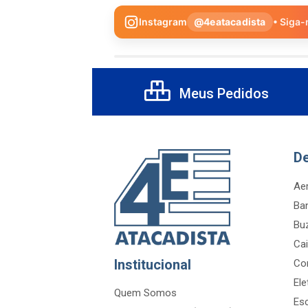
Instagram
@4eatacadista
• Siga-
Meus Pedidos
D
Aer
Ba
Bu
Cai
Institucional
Co
Ele
Quem Somos
Es