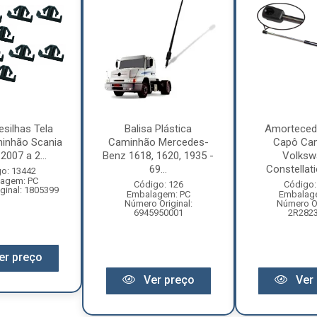
esilhas Tela
Balisa Plástica
Amorteced
inhão Scania
Caminhão Mercedes-
Capô Ca
2007 a 2...
Benz 1618, 1620, 1935 -
Volksw
69...
Constellati
o: 13442
agem: PC
Código: 126
Código:
ginal: 1805399
Embalagem: PC
Embalag
Número Original:
Número Or
6945950001
2R282
er preço
Ver preço
Ver 