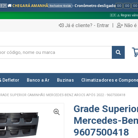
🇧🇷 🚚
CHEGARÁ AMANHÃ
- Cronômetro desligado
00
:
00
:
00
Exclusivo Goiás
🇧🇷 ⚠️ Regras válidas apenas para:
|
Já é cliente? - Entrar
Não é 
& Defletor
Banco a Ar
Buzinas
Climatizadores e Compon
RADE SUPERIOR CAMINHÃO MERCEDES-BENZ AROCS APÓS 2022 - 9607500418
Grade Superi
Mercedes-Ben
9607500418