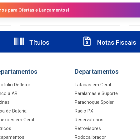
nos para Ofertas e Lançamentos!
Títulos
Notas Fiscais
epartamentos
Departamentos
ofolio Defletor
Latarias em Geral
nco a AR
Paralamas e Suporte
zinas
Parachoque Spoler
xa de Bateria
Radio PX
nexoes em Geral
Reservatorios
tricos
Retrovisores
capamentos
Rodocalibrador