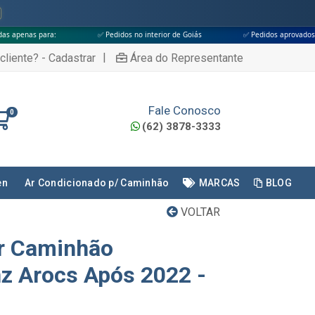
✅ Pedidos no interior de Goiás
✅ Pedidos aprovados até às 18h
|
cliente? - Cadastrar
Área do Representante
Fale Conosco
0
(62) 3878-3333
en
Ar Condicionado p/ Caminhão
MARCAS
BLOG
VOLTAR
or Caminhão
z Arocs Após 2022 -