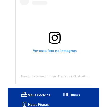
Ver essa foto no Instagram
Uma publicação compartilhada por 4E ATACADISTA - Distribuidora de Pecas e Acessórios (@4eatacadista)
Meus Pedidos
Títulos
Notas Fiscais