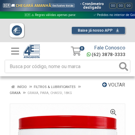
- Cronômetro
🇧🇷 🚚
CHEGARÁ AMANHÃ
00
:
00
:
00
Exclusivo Goiás
desligado
🇧🇷 ⚠️ Regras válidas apenas para:
✅ Pedidos no interior de Goiás
Baixe já nosso APP
Fale Conosco
0
(62) 3878-3333
VOLTAR
INÍCIO
FILTROS & LUBRIFICANTES
GRAXA
GRAXA, PARA, CHASSI, 18KG