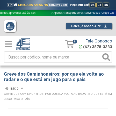
🇧🇷 🚚
CHEGARÁ AMANHÃ
- Peça em até:
08
:
04
:
55
Exclusivo Goiás
provados até às 18h
✅ Apenas transportadoras conveniadas (Grupo G5)
Baixe já nosso APP
Fale Conosco
0
(62) 3878-3333
Greve dos Caminhoneiros: por que ela volta ao
radar e o que está em jogo para o país
INÍCIO
GREVE DOS CAMINHONEIROS: POR QUE ELA VOLTA AO RADAR E O QUE ESTÁ EM
JOGO PARA O PAÍS