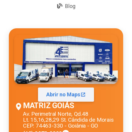
Blog
Abrir no Maps
MATRIZ GOIÁS
Av. Perimetral Norte, Qd.48
Lt. 15,16,28,29 St. Cândida de Morais
CEP: 74463-330 - Goiânia - GO