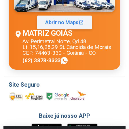
Abrir no Maps
MATRIZ GOIÁS
Av. Perimetral Norte, Qd.48
Lt. 15,16,28,29 St. Cândida de Morais
CEP: 74463-330 - Goiânia - GO
(62) 3878-3333
Site Seguro
Baixe já nosso APP