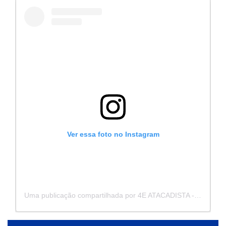
Ver essa foto no Instagram
Uma publicação compartilhada por 4E ATACADISTA - Distribuidora de Pecas e Acessórios (@4eatacadista)