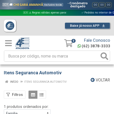
- Cronômetro
🇧🇷 🚚
CHEGARÁ AMANHÃ
00
:
00
:
00
Exclusivo Goiás
desligado
🇧🇷 ⚠️ Regras válidas apenas para:
✅ Pedidos no interior de Goiás
Baixe já nosso APP
Fale Conosco
0
(62) 3878-3333
Itens Seguranca Automotiv
VOLTAR
INÍCIO
ITENS SEGURANCA AUTOMOTIV
Filtros
1 produtos ordenados por: