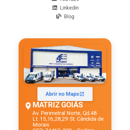
Linkedin
Blog
Abrir no Maps
MATRIZ GOIÁS
Av. Perimetral Norte, Qd.48
Lt. 15,16,28,29 St. Cândida de
Morais