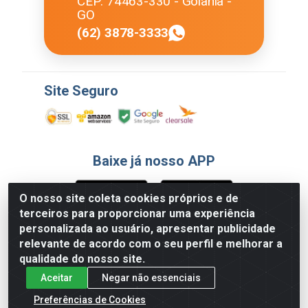
CEP: 74463-330 - Goiânia -
GO
(62) 3878-3333
Site Seguro
Baixe já nosso APP
O nosso site coleta cookies próprios e de
terceiros para proporcionar uma experiência
Formas de Pagamento
personalizada ao usuário, apresentar publicidade
relevante de acordo com o seu perfil e melhorar a
qualidade do nosso site.
Aceitar
Negar não essenciais
Preferências de Cookies