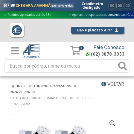
- Cronômetro
🇧🇷 🚚
CHEGARÁ AMANHÃ
00
:
00
:
00
Exclusivo Goiás
desligado
edidos aprovados até às 18h
✅ Apenas transportadoras conveniadas (Grupo G5)
Baixe já nosso APP
Fale Conosco
0
(62) 3878-3333
VOLTAR
INÍCIO
TUNNING & CROMADOS
CAPA PORCA
KIT 10 CAPA PORCA CROMADA COM LOGO MERCEDES-
BENZ - 27MM