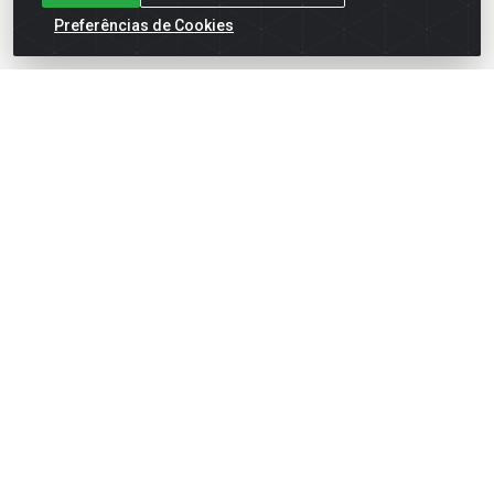
Preferências de Cookies
English
Español
×
ENTRE EM CAMPO COM A 4E!
Vista a camisa de quem joga para vencer.