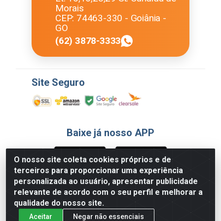
Morais
CEP: 74463-330 - Goiânia -
GO
(62) 3878-3333
Site Seguro
Baixe já nosso APP
O nosso site coleta cookies próprios e de
terceiros para proporcionar uma experiência
Formas de Pagamento
personalizada ao usuário, apresentar publicidade
relevante de acordo com o seu perfil e melhorar a
qualidade do nosso site.
Aceitar
Negar não essenciais