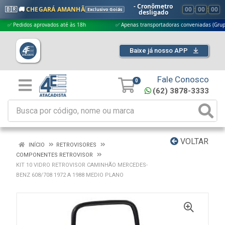
- Cronômetro
🇧🇷 🚚
CHEGARÁ AMANHÃ
00
:
00
:
00
Exclusivo Goiás
desligado
edidos aprovados até às 18h
✅ Apenas transportadoras conveniadas (Grupo G5)
Baixe já nosso APP
Fale Conosco
0
(62) 3878-3333
VOLTAR
INÍCIO
RETROVISORES
COMPONENTES RETROVISOR
KIT 10 VIDRO RETROVISOR CAMINHÃO MERCEDES-
BENZ 608/708 1972 A 1988 MEDIO PLANO