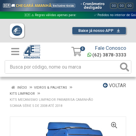
- Cronômetro
🇧🇷 🚚
CHEGARÁ AMANHÃ
00
:
00
:
00
Exclusivo Goiás
desligado
🇧🇷 ⚠️ Regras válidas apenas para:
✅ Pedidos no interior de Goiás
Baixe já nosso APP
Fale Conosco
0
(62) 3878-3333
VOLTAR
INÍCIO
VIDROS & PALHETAS
KITS LIMPADOR
KITS MECANISMO LIMPADOR PARABRISA CAMINHÃO
SCANIA SÉRIE 5 DE 2008 ATÉ 2018