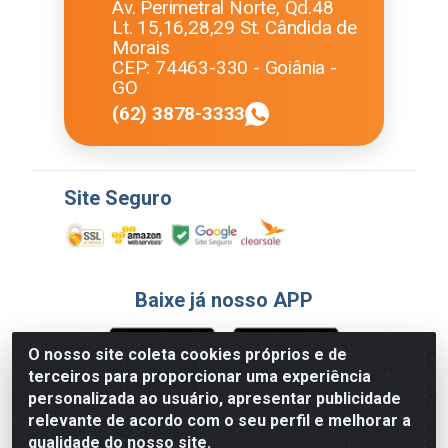
Av. Perimetral Norte, Qd.48
Lt. 15,16,28,29 St. Cândida de
Morais
CEP: 74463-330 - Goiânia -
GO
(62) 3878-3333
Site Seguro
Baixe já nosso APP
O nosso site coleta cookies próprios e de
terceiros para proporcionar uma experiência
Formas de Pagamento
personalizada ao usuário, apresentar publicidade
relevante de acordo com o seu perfil e melhorar a
qualidade do nosso site.