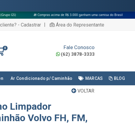
🎁 Compras acima de R$ 3.000 ganham uma camisa do Brasil
|
cliente? - Cadastrar
Área do Representante
Fale Conosco
0
(62) 3878-3333
en
Ar Condicionado p/ Caminhão
MARCAS
BLOG
VOLTAR
mo Limpador
inhão Volvo FH, FM,