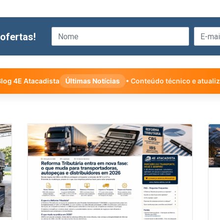
ofertas!
log 4E Atacadista
Últimas Notícias
• Conteúdo técnico e atuali