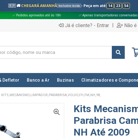
🇧🇷 🚚
CHEGARÁ AMANHÃ
- Peça em até:
14
:
23
:
53
Exclusivo Goiás
aprovados até às 18h
✅ Apenas transportadoras conveniadas (Grupo G5)
|
Já é cliente? - Entrar
Não é 
& Defletor
Banco a Ar
Buzinas
Climatizadores e Compon
KITS,MECANISMO,LIMPADOR,PARABRISA,VOLVO,FH,FM,NH,98,
Kits Mecanis
Parabrisa Cam
NH Até 2009