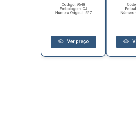
ódigo: 8182
Código: 9648
Códi
balagem: PC
Embalagem: CJ
Embal
o Original: 188
Número Original: 527
Número O
Ver preço
Ver preço
V