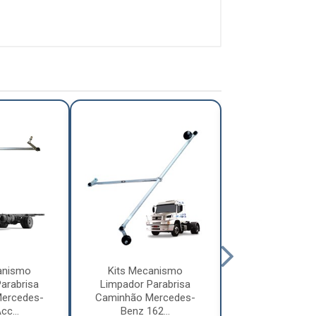
anismo
Kits Mecanismo
Kits Mecan
arabrisa
Limpador Parabrisa
Limpador Par
ercedes-
Caminhão Mercedes-
Caminhão Mer
cc...
Benz 162...
Benz 712.