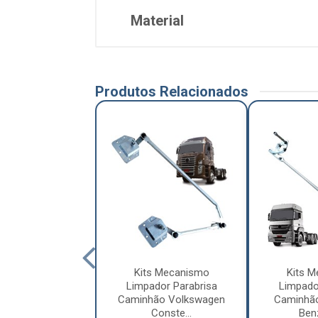
Material
Produtos Relacionados
s Mecanismo
Kits Mecanismo
Kits 
dor Parabrisa
Limpador Parabrisa
Limpado
hão Mercedes-
Caminhão Volkswagen
Caminhã
enz 712...
Conste...
Benz