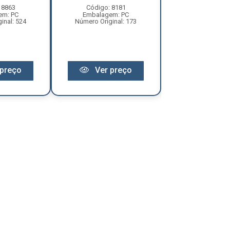
 8863
Código: 8181
Código: 81
em: PC
Embalagem: PC
Embalagem:
inal: 524
Número Original: 173
Número Origina
preço
Ver preço
Ver pr