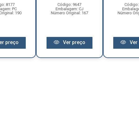
go: 8177
Código: 9647
Código:
agem: PC
Embalagem: CJ
Embalag
riginal: 190
Número Original: 167
Número Orig
er preço
Ver preço
Ver 