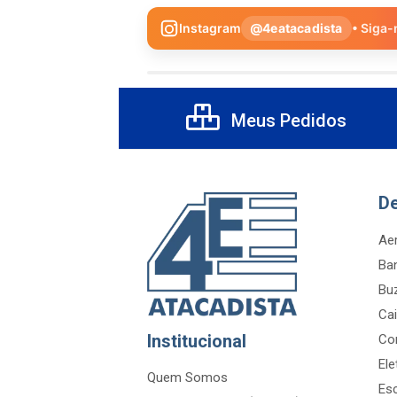
Instagram
@4eatacadista
• Siga-
Meus Pedidos
D
Aer
Ba
Bu
Cai
Institucional
Co
Ele
Quem Somos
Es