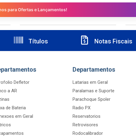
nos para Ofertas e Lançamentos!
Títulos
Notas Fiscais
epartamentos
Departamentos
ofolio Defletor
Latarias em Geral
nco a AR
Paralamas e Suporte
zinas
Parachoque Spoler
xa de Bateria
Radio PX
nexoes em Geral
Reservatorios
tricos
Retrovisores
capamentos
Rodocalibrador