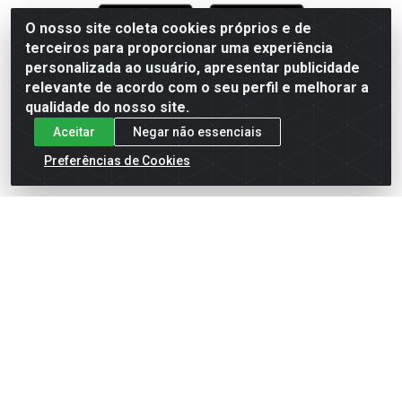
O nosso site coleta cookies próprios e de
terceiros para proporcionar uma experiência
Formas de Pagamento
personalizada ao usuário, apresentar publicidade
relevante de acordo com o seu perfil e melhorar a
qualidade do nosso site.
Aceitar
Negar não essenciais
Preferências de Cookies
English
Español
×
ENTRE EM CAMPO COM A 4E!
Vista a camisa de quem joga para vencer.