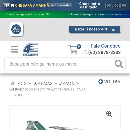
- Cronômetro
🇧🇷 🚚
CHEGARÁ AMANHÃ
00
:
00
:
00
Exclusivo Goiás
desligado
Pedidos aprovados até às 18h
✅ Apenas transportadoras conveniadas (Grupo G5)
Baixe já nosso APP
Fale Conosco
0
(62) 3878-3333
VOLTAR
INÍCIO
ILUMINAÇÃO
LÂMPADA
LAMPADA IODO H-3 24V 70 WATTS - GAUSS (CAIXA
COM 10)