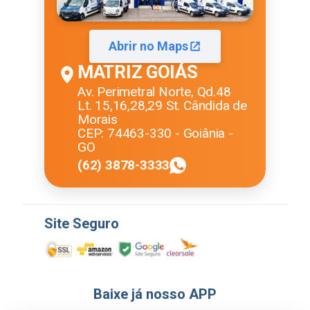
Abrir no Maps
MATRIZ GOIÁS
Av. Perimetral Norte, Qd.48
Lt. 15,16,28,29 St. Cândida de
Morais
CEP: 74463-330 - Goiânia -
GO
(62) 3878-3333
Site Seguro
Baixe já nosso APP