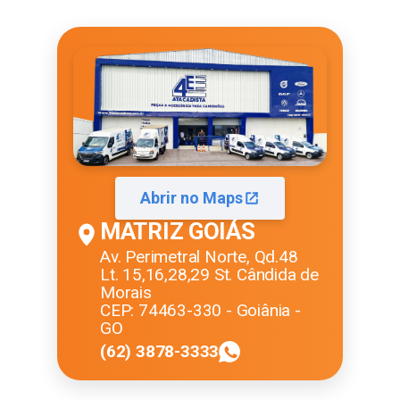
Abrir no Maps
MATRIZ GOIÁS
Av. Perimetral Norte, Qd.48
Lt. 15,16,28,29 St. Cândida de
Morais
CEP: 74463-330 - Goiânia -
GO
(62) 3878-3333