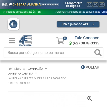
- Cronômetro
🇧🇷 🚚
CHEGARÁ AMANHÃ
00
:
00
:
00
Exclusivo Goiás
desligado
edidos aprovados até às 18h
✅ Apenas transportadoras conveniadas (Grupo G5)
Baixe já nosso APP
Fale Conosco
0
(62) 3878-3333
VOLTAR
INÍCIO
ILUMINAÇÃO
LANTERNA CARRETA
LANTERNA CARRETA GUERRA APÓS 2008 LADO
DIREITO - 1803500