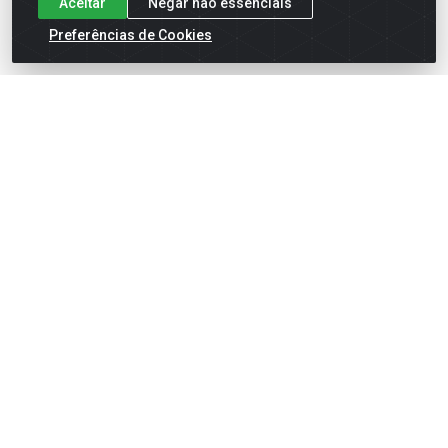
Aceitar
Negar não essenciais
Preferências de Cookies
English
Español
×
ENTRE EM CAMPO COM A 4E!
Vista a camisa de quem joga para vencer.