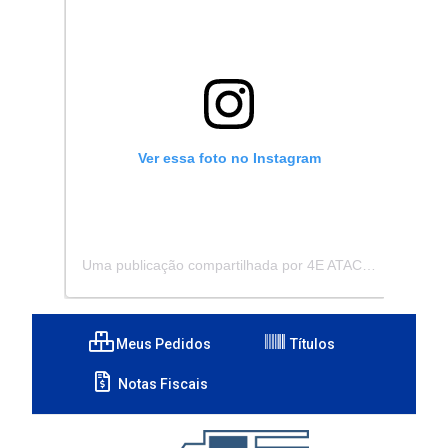
Ver essa foto no Instagram
Uma publicação compartilhada por 4E ATACADISTA - Distribuidora de Pecas e Acessórios (@4eatacadista)
Meus Pedidos
Títulos
Notas Fiscais