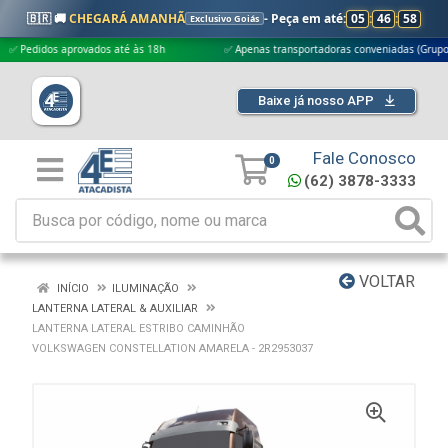
🇧🇷 🚚
CHEGARÁ AMANHÃ
- Peça em até:
05
:
46
:
57
Exclusivo Goiás
didos aprovados até às 18h
✅ Apenas transportadoras conveniadas (Grupo G5)
Baixe já nosso APP
Fale Conosco
0
(62) 3878-3333
VOLTAR
INÍCIO
ILUMINAÇÃO
LANTERNA LATERAL & AUXILIAR
LANTERNA LATERAL ESTRIBO CAMINHÃO
VOLKSWAGEN CONSTELLATION AMARELA - 2R2953037