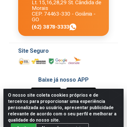
Lt. 15,16,28,29 St. Cândida de
Morais
CEP: 74463-330 - Goiânia -
GO
(62) 3878-3333
Site Seguro
Baixe já nosso APP
O nosso site coleta cookies próprios e de
terceiros para proporcionar uma experiência
Formas de Pagamento
personalizada ao usuário, apresentar publicidade
relevante de acordo com o seu perfil e melhorar a
qualidade do nosso site.