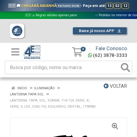
🇧🇷 🚚
CHEGARÁ AMANHÃ
- Peça em até:
13
:
02
:
12
Exclusivo Goiás
🇧🇷 ⚠️ Regras válidas apenas para:
✅ Pedidos no interior de Goiás
Baixe já nosso APP
Fale Conosco
0
(62) 3878-3333
VOLTAR
INÍCIO
ILUMINAÇÃO
LANTERNA TAPA SOL
LANTERNA, TAPA, SOL, SCANIA, 114/124, SERIE, 4/,
SERIE, 5, LED, COM, FIO, ESQUERDO, CRISTAL, 1798980