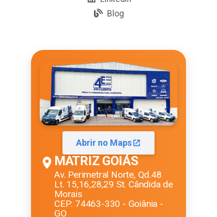
Blog
Abrir no Maps
MATRIZ GOIÁS
Av. Perimetral Norte, Qd.48
Lt. 15,16,28,29 St. Cândida de
Morais
CEP: 74463-330 - Goiânia -
GO