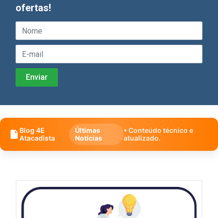
ofertas!
Blog 4E
Últimas
• Conteúdo técnico e
Atacadista
Notícias
atualizado.