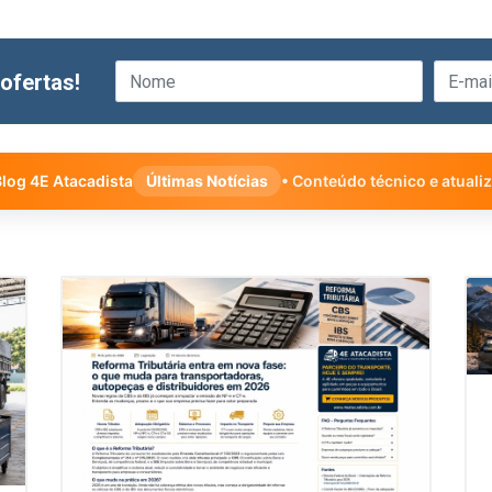
ofertas!
log 4E Atacadista
Últimas Notícias
• Conteúdo técnico e atuali