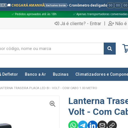
🇧🇷 🚚
CHEGARÁ AMANHÃ
- Cronômetro desligado
00
:
00
:
00
Exclusivo Goiás
 aprovados até às 18h
✅ Apenas transportadoras conveniadas (Grupo G5)
|
Já é cliente? - Entrar
Não é 
& Defletor
Banco a Ar
Buzinas
Climatizadores e Compon
ANTERNA TRASEIRA PLACA LED BI - VOLT - COM CABO 1.00 METRO
Lanterna Trase
Volt - Com Ca