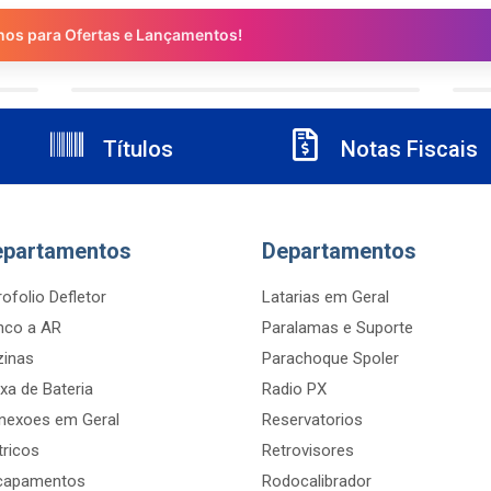
nos para Ofertas e Lançamentos!
Títulos
Notas Fiscais
epartamentos
Departamentos
ofolio Defletor
Latarias em Geral
nco a AR
Paralamas e Suporte
zinas
Parachoque Spoler
xa de Bateria
Radio PX
nexoes em Geral
Reservatorios
tricos
Retrovisores
capamentos
Rodocalibrador