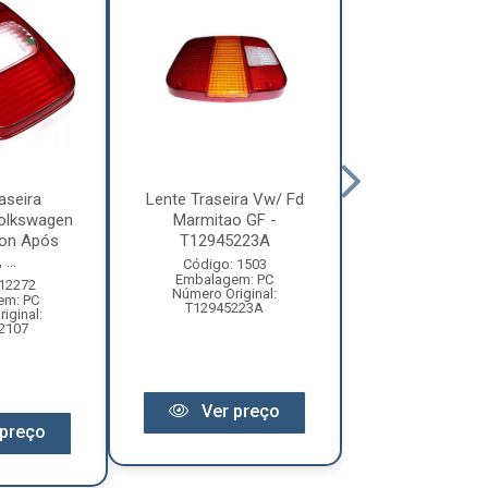
aseira
Lente Traseira Vw/ Fd
Lente Trasei
olkswagen
Marmitao GF -
1618/1935 - Pr
ion Após
T12945223A
2544189
...
Código: 1503
Código: 14
Embalagem: PC
Embalagem:
 12272
Número Original:
Número Original:
em: PC
T12945223A
iginal:
2107
Ver pr
Ver preço
preço