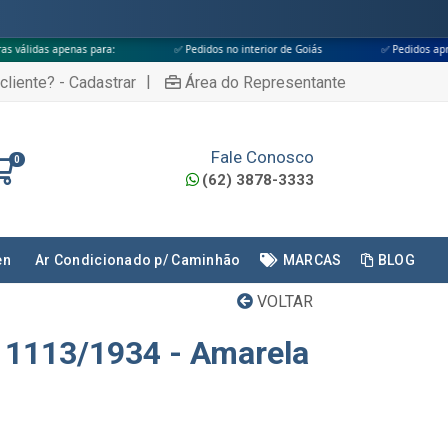
para:
✅ Pedidos no interior de Goiás
✅ Pedidos aprovados até às 18h
|
cliente? - Cadastrar
Área do Representante
Fale Conosco
0
(62) 3878-3333
en
Ar Condicionado p/ Caminhão
MARCAS
BLOG
VOLTAR
 1113/1934 - Amarela