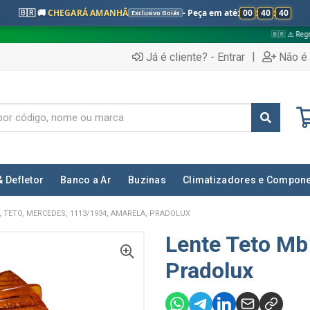
🇧🇷 🚚
CHEGARÁ AMANHÃ
- Peça em até:
00
:
40
:
39
Exclusivo Goiás
🇧🇷 ⚠️ Regras válidas apenas 
|
Já é cliente? - Entrar
Não é 
& Defletor
Banco a Ar
Buzinas
Climatizadores e Compon
, TETO, MERCEDES, 1113/1934, AMARELA, PRADOLUX
Lente Teto Mb
Pradolux