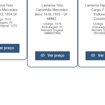
rna Teto
Lanterna Teto
Lanterna Tap
o Mercedes-
Caminhão Mercedes-
Cargo, F
13, 1934 GF
Benz 1618, 1935 - GF -
Volksw
68882...
Constell
go: 1375
agem: PC
Código: 1376
Código:
iginal: 1375
Embalagem: PC
Embalag
Número Original:
Número Or
6888207856
2R2945
er preço
Ver preço
Ver 