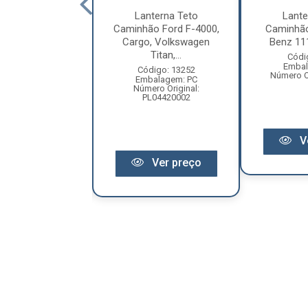
nterna Teto
Lanterna Teto
Lante
ão Volkswagen
Caminhão Ford F-4000,
Caminhã
n Work Todos
Cargo, Volkswagen
Benz 11
Cristal- ...
Titan,...
Códi
Embal
ódigo: 1379
Código: 13252
Número Or
balagem: PC
Embalagem: PC
ero Original:
Número Original:
2TA945051
PL04420002
V
Ver preço
Ver preço