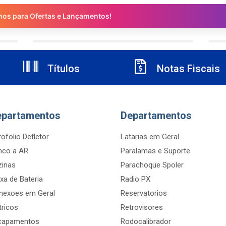
nos para Ofertas e Lançamentos!
Títulos
Notas Fiscais
epartamentos
Departamentos
ofolio Defletor
Latarias em Geral
nco a AR
Paralamas e Suporte
zinas
Parachoque Spoler
xa de Bateria
Radio PX
nexoes em Geral
Reservatorios
tricos
Retrovisores
capamentos
Rodocalibrador