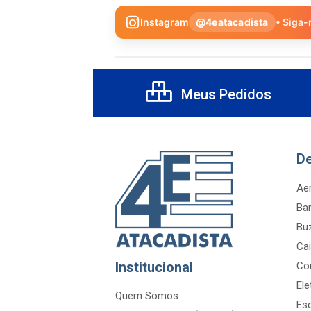
Instagram
@4eatacadista
• Siga-
Meus Pedidos
D
Aer
Ba
Bu
Cai
Institucional
Co
Ele
Quem Somos
Es