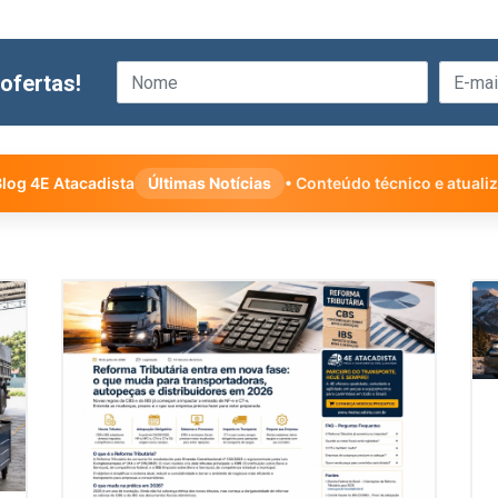
ofertas!
log 4E Atacadista
Últimas Notícias
• Conteúdo técnico e atuali