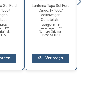
a Sol Ford
Lanterna Tapa Sol Ford
Lanterna T
-4000/
Cargo, F-4000/
Caminhão Vol
agen
Volkswagen
Titan Work 
ati...
Constellati...
Cristal- ..
 14648
Código: 12911
Código: 13
em: PC
Embalagem: PC
Embalagem:
iginal:
Número Original:
Número Origi
341A1
2R2945341A1
2TA94505
preço
Ver preço
Ver pr