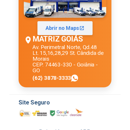
Abrir no Maps
MATRIZ GOIÁS
Av. Perimetral Norte, Qd.48
Lt. 15,16,28,29 St. Cândida de
Morais
CEP: 74463-330 - Goiânia -
GO
(62) 3878-3333
Site Seguro