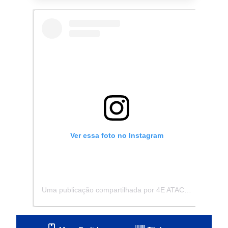
Ver essa foto no Instagram
Uma publicação compartilhada por 4E ATACADISTA - Distribuidora de Pecas e Acessórios (@4eatacadista)