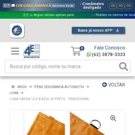
- Cronômetro
🇧🇷 🚚
CHEGARÁ AMANHÃ
00
:
00
:
00
Exclusivo Goiás
desligado
🇧🇷 ⚠️ Regras válidas apenas para:
✅ Pedidos no interior de Goiás
Baixe já nosso APP
Fale Conosco
0
(62) 3878-3333
VOLTAR
INÍCIO
ITENS SEGURANCA AUTOMOTIV
LONA
LONA CARGA 12 X 8 AZUL W PRETO - TRADICIONAL