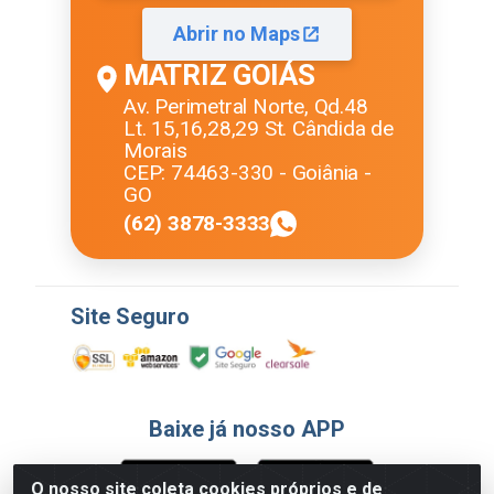
Abrir no Maps
MATRIZ GOIÁS
Av. Perimetral Norte, Qd.48
Lt. 15,16,28,29 St. Cândida de
Morais
CEP: 74463-330 - Goiânia -
GO
(62) 3878-3333
Site Seguro
Baixe já nosso APP
O nosso site coleta cookies próprios e de