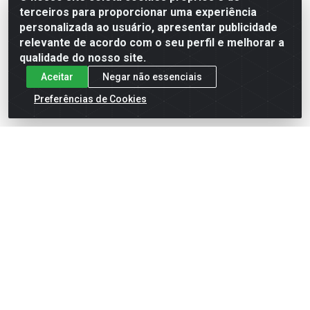
terceiros para proporcionar uma experiência
Formas de Pagamento
personalizada ao usuário, apresentar publicidade
relevante de acordo com o seu perfil e melhorar a
qualidade do nosso site.
Aceitar
Negar não essenciais
Preferências de Cookies
English
Español
×
ENTRE EM CAMPO COM A 4E!
Vista a camisa de quem joga para vencer.