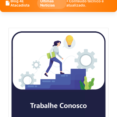
Blog 4E
Últimas
• Conteúdo técnico e
Atacadista
Notícias
atualizado.