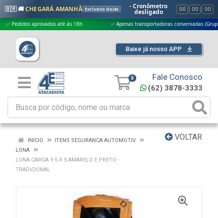
- Cronômetro
🇧🇷 🚚
CHEGARÁ AMANHÃ
00
:
00
:
00
Exclusivo Goiás
desligado
edidos aprovados até às 18h
✅ Apenas transportadoras conveniadas (Grupo G5)
Baixe já nosso APP
Fale Conosco
0
(62) 3878-3333
VOLTAR
INÍCIO
ITENS SEGURANCA AUTOMOTIV
LONA
LONA CARGA 9 5 X 5 AMARELO E PRETO -
TRADICIONAL