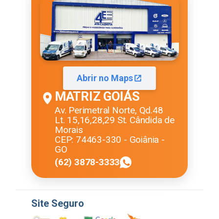
Abrir no Maps
MATRIZ GOIÁS
Av. Perimetral Norte, Qd.48
Lt. 15,16,28,29 St. Cândida de
Morais
CEP: 74463-330 - Goiânia -
GO
(62) 3878-3333
Site Seguro