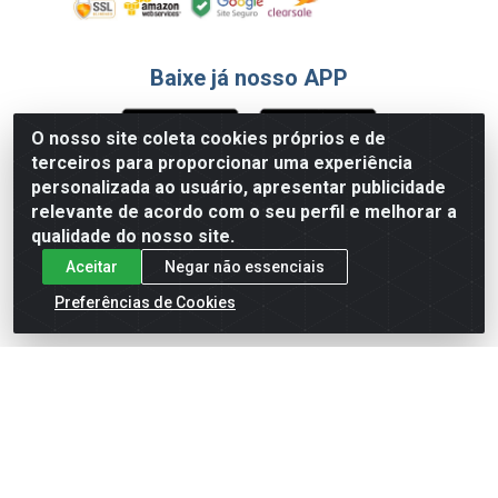
Baixe já nosso APP
O nosso site coleta cookies próprios e de
terceiros para proporcionar uma experiência
Formas de Pagamento
personalizada ao usuário, apresentar publicidade
relevante de acordo com o seu perfil e melhorar a
qualidade do nosso site.
Aceitar
Negar não essenciais
Preferências de Cookies
English
Español
×
ENTRE EM CAMPO COM A 4E!