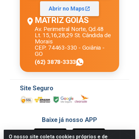
Abrir no Maps
MATRIZ GOIÁS
Av. Perimetral Norte, Qd.48
Lt. 15,16,28,29 St. Cândida de
Morais
CEP: 74463-330 - Goiânia -
GO
(62) 3878-3333
Site Seguro
Baixe já nosso APP
O nosso site coleta cookies próprios e de