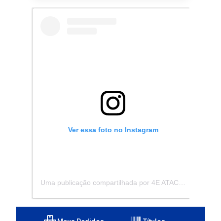
Ver essa foto no Instagram
Uma publicação compartilhada por 4E ATACADISTA - Distribuidora de Pecas e Acessórios (@4eatacadista)