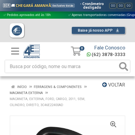
- Cronômetro
🇧🇷 🚚
CHEGARÁ AMANHÃ
00
:
00
:
00
Exclusivo Goiás
desligado
didos aprovados até às 18h
✅ Apenas transportadoras conveniadas (Grupo G5)
Baixe já nosso APP
Fale Conosco
0
(62) 3878-3333
VOLTAR
INÍCIO
FERRAGENS & COMPONENTES
MACANETA EXTERNA
MACANETA, EXTERNA, FORD, CARGO, 2011, SEM,
CILINDRO, DIREITO, 3C46E22400AD