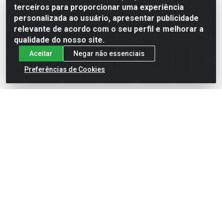
terceiros para proporcionar uma experiência
Formas de Pagamento
personalizada ao usuário, apresentar publicidade
relevante de acordo com o seu perfil e melhorar a
qualidade do nosso site.
Aceitar
Negar não essenciais
Preferências de Cookies
English
Español
×
ENTRE EM CAMPO COM A 4E!
Vista a camisa de quem joga para vencer.