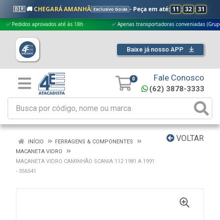
🇧🇷 🚚
CHEGARÁ AMANHÃ
- Peça em até:
11
:
32
:
30
Exclusivo Goiás
edidos aprovados até às 18h
✅ Apenas transportadoras conveniadas (Grupo G5)
Baixe já nosso APP
Fale Conosco
0
(62) 3878-3333
VOLTAR
INÍCIO
FERRAGENS & COMPONENTES
MACANETA VIDRO
MAÇANETA VIDRO CAMINHÃO SCANIA 112 1981 A 1991
- 356541