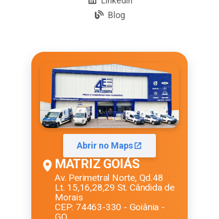
Linkedin
Blog
Abrir no Maps
MATRIZ GOIÁS
Av. Perimetral Norte, Qd.48
Lt. 15,16,28,29 St. Cândida de
Morais
CEP: 74463-330 - Goiânia -
GO