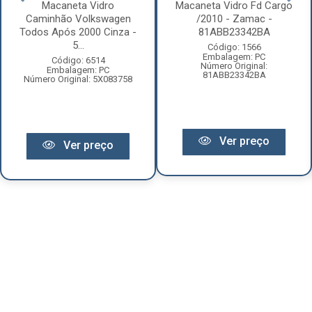
Macaneta Vidro
Macaneta Vidro Fd Cargo
Caminhão Volkswagen
/2010 - Zamac -
Todos Após 2000 Cinza -
81ABB23342BA
5...
Código: 1566
Embalagem: PC
Código: 6514
Número Original:
Embalagem: PC
81ABB23342BA
Número Original: 5X083758
Ver preço
Ver preço