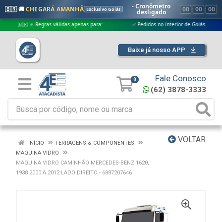
- Cronômetro
🇧🇷 🚚
CHEGARÁ AMANHÃ
00
:
00
:
00
Exclusivo Goiás
desligado
🇧🇷 ⚠️ Regras válidas apenas para:
✅ Pedidos no interior de Goiás
✅ 
Baixe já nosso APP
Fale Conosco
0
(62) 3878-3333
VOLTAR
INÍCIO
FERRAGENS & COMPONENTES
MAQUINA VIDRO
MAQUINA VIDRO CAMINHÃO MERCEDES-BENZ 1620,
1938 2000 A 2012 LADO DIREITO - 6887207646