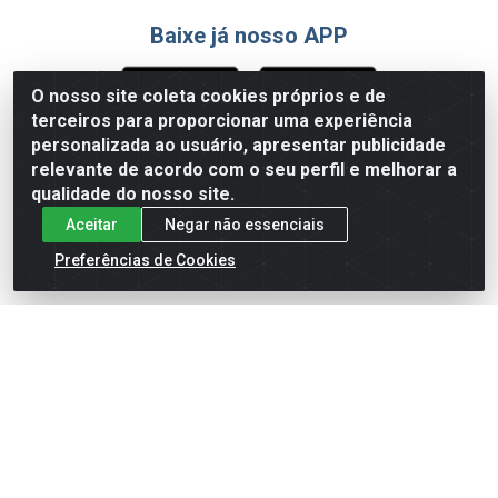
Baixe já nosso APP
O nosso site coleta cookies próprios e de
terceiros para proporcionar uma experiência
Formas de Pagamento
personalizada ao usuário, apresentar publicidade
relevante de acordo com o seu perfil e melhorar a
qualidade do nosso site.
Aceitar
Negar não essenciais
Preferências de Cookies
English
Español
×
ENTRE EM CAMPO COM A 4E!
Vista a camisa de quem joga para vencer.