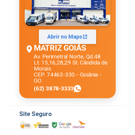
Abrir no Maps
MATRIZ GOIÁS
Av. Perimetral Norte, Qd.48
Lt. 15,16,28,29 St. Cândida de
Morais
CEP: 74463-330 - Goiânia -
GO
(62) 3878-3333
Site Seguro