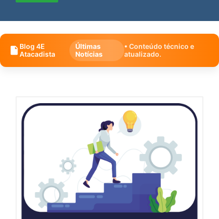
Blog 4E
Últimas
• Conteúdo técnico e
Atacadista
Notícias
atualizado.