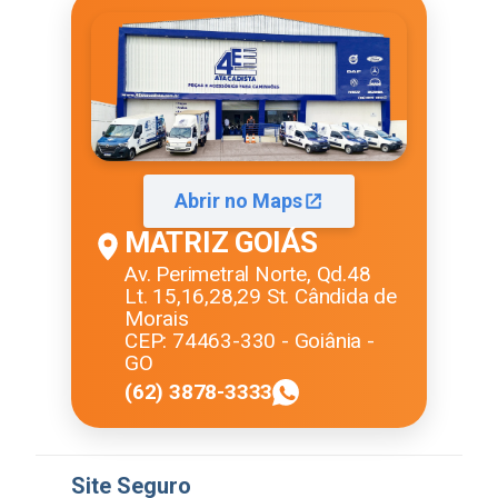
Abrir no Maps
MATRIZ GOIÁS
Av. Perimetral Norte, Qd.48
Lt. 15,16,28,29 St. Cândida de
Morais
CEP: 74463-330 - Goiânia -
GO
(62) 3878-3333
Site Seguro