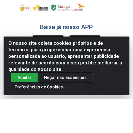
Baixe já nosso APP
O nosso site coleta cookies próprios e de
terceiros para proporcionar uma experiência
Formas de Pagamento
personalizada ao usuário, apresentar publicidade
relevante de acordo com o seu perfil e melhorar a
qualidade do nosso site.
Aceitar
Negar não essenciais
Preferências de Cookies
English
Español
×
ENTRE EM CAMPO COM A 4E!