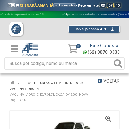
🇧🇷 🚚
CHEGARÁ AMANHÃ
- Peça em até:
09
:
07
:
15
Exclusivo Goiás
dos aprovados até às 18h
✅ Apenas transportadoras conveniadas (Grupo G5)
Baixe já nosso APP
Fale Conosco
0
(62) 3878-3333
VOLTAR
INÍCIO
FERRAGENS & COMPONENTES
MAQUINA VIDRO
MAQUINA, VIDRO, CHEVROLET, D-20/, D-12000, NOVA,
ESQUERDA