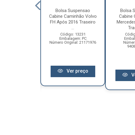
ortecedor
Bolsa Suspensao
Bolsa 
são Volkswagen
Cabine Caminhão Volvo
Cabine
0 - Universal -
FH Após 2016 Traseiro
Mercede
100000...
...
Tra
digo: 18616
Código: 13231
Códig
balagem: PC
Embalagem: PC
Embal
ero Original:
Número Original: 21171976
Número
0000598762
940
Ver preço
Ver preço
V