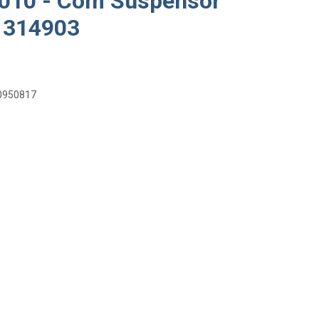
2010 - Com Suspensor
1314903
/0950817