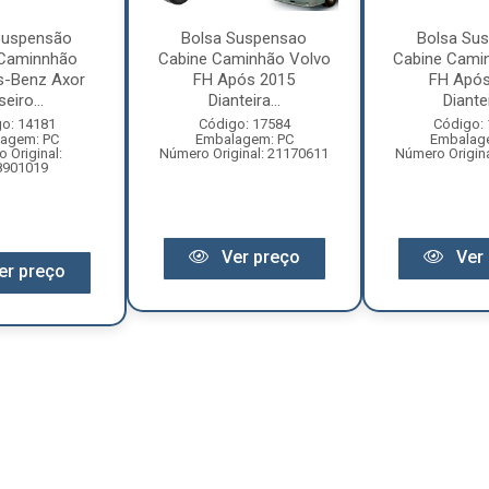
Suspensão
Bolsa Suspensao
Bolsa Su
 Caminnhão
Cabine Caminhão Volvo
Cabine Cami
s-Benz Axor
FH Após 2015
FH Após
seiro...
Dianteira...
Diantei
o: 14181
Código: 17584
Código:
agem: PC
Embalagem: PC
Embalag
 Original:
Número Original: 21170611
Número Origin
8901019
Ver preço
Ver 
er preço