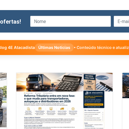
ofertas!
log 4E Atacadista
Últimas Notícias
• Conteúdo técnico e atuali