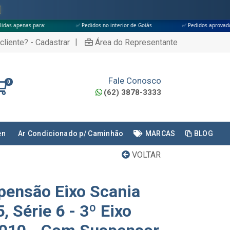
✅ Pedidos no interior de Goiás
✅ Pedidos aprovados até às 18h
|
cliente? - Cadastrar
Área do Representante
Fale Conosco
0
(62) 3878-3333
en
Ar Condicionado p/ Caminhão
MARCAS
BLOG
VOLTAR
pensão Eixo Scania
5, Série 6 - 3º Eixo