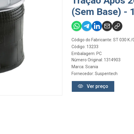
Tração Após 
(Sem Base) - 
Código do Fabricante: ST 030 K 
Código: 13233
Embalagem: PC
Número Original: 1314903
Marca:
Scania
Fornecedor:
Suspentech
Ver preço