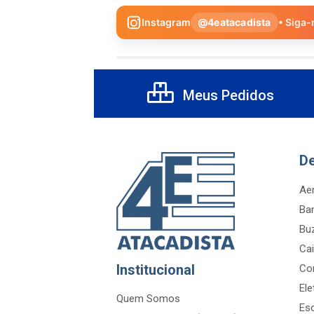
Instagram
@4eatacadista
• Siga-
Meus Pedidos
D
Aer
Ba
Bu
Cai
Institucional
Co
Ele
Quem Somos
Es