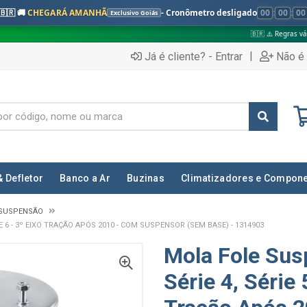
🇧🇷 🚚
CHEGARÁ AMANHÃ
- Cronômetro desligado
00
:
00
:
00
Exclusivo Goiás
🇧🇷 ⚠️ Regras válidas apenas para:
|
Já é cliente? - Entrar
Não é 
& Defletor
Banco a Ar
Buzinas
Climatizadores e Compon
SUSPENSÃO
E 6 - 3º EIXO TRAÇÃO APÓS 2010 - COM SUSPENSOR (SEM BASE) - 1314903
Mola Fole Sus
Série 4, Série 