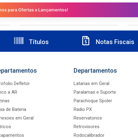
nos para Ofertas e Lançamentos!
Títulos
Notas Fiscais
epartamentos
Departamentos
ofolio Defletor
Latarias em Geral
nco a AR
Paralamas e Suporte
zinas
Parachoque Spoler
xa de Bateria
Radio PX
nexoes em Geral
Reservatorios
tricos
Retrovisores
capamentos
Rodocalibrador