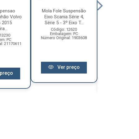
spensao
Mola Fole Suspensão
Amortece
nhão Volvo
Eixo Scania Série 4,
Suspensão Vol
 2015
Série 5 - 3º Eixo T...
15-190 - Unive
ra...
100000..
Código: 12620
Embalagem: PC
 13230
Código: 18
Número Original: 1903608
em: PC
Embalagem:
al: 21170611
Número Origi
100000598
Ver preço
preço
Ver pr