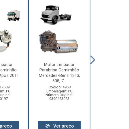
mpador
Motor Limpador
Motor Limp
Caminhão
Parabrisa Camimhão
Parabrisa Ca
Após 2011
Mercedes-Benz 1313,
Mercedes-Ben
...
608, 7...
(Eletrô...
 17609
Código: 4958
Código: 17
em: PC
Embalagem: PC
Embalagem:
iginal:
Número Original:
Número Origi
0197
9390453023
97382001814
preço
Ver preço
Ver pr