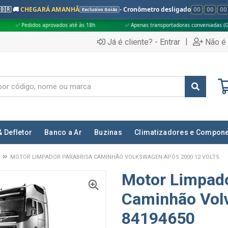
🇧🇷 🚚
CHEGARÁ AMANHÃ
- Cronômetro desligado
00
:
00
:
00
Exclusivo Goiás
provados até às 18h
✅ Apenas transportadoras conveniadas (Grupo G5)
|
Já é cliente? - Entrar
Não é 
& Defletor
Banco a Ar
Buzinas
Climatizadores e Compon
MOTOR LIMPADOR PARABRISA CAMINHÃO VOLKSWAGEN APÓS 2000 12 VOLTS
Motor Limpado
Caminhão Volv
84194650