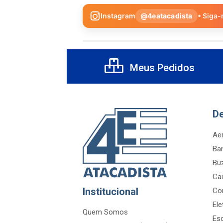
Instagram
@4eatacadista
• Siga-
Meus Pedidos
D
Aer
Ba
Bu
Cai
Institucional
Co
Ele
Quem Somos
Es