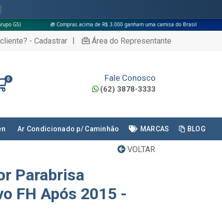
🎁 Compras acima de R$ 3.000 ganham uma camisa do Brasil
|
cliente? - Cadastrar
Área do Representante
Fale Conosco
0
(62) 3878-3333
en
Ar Condicionado p/ Caminhão
MARCAS
BLOG
VOLTAR
r Parabrisa
o FH Após 2015 -