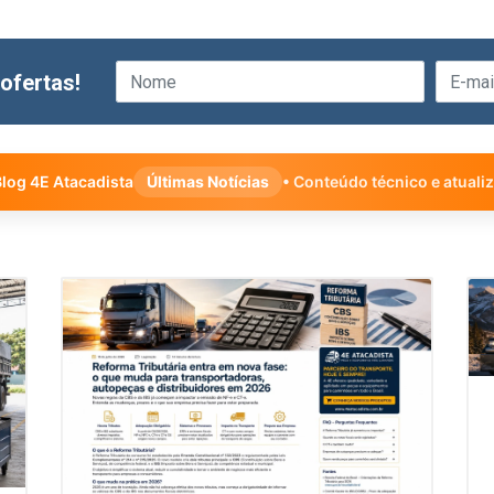
ofertas!
log 4E Atacadista
Últimas Notícias
• Conteúdo técnico e atuali