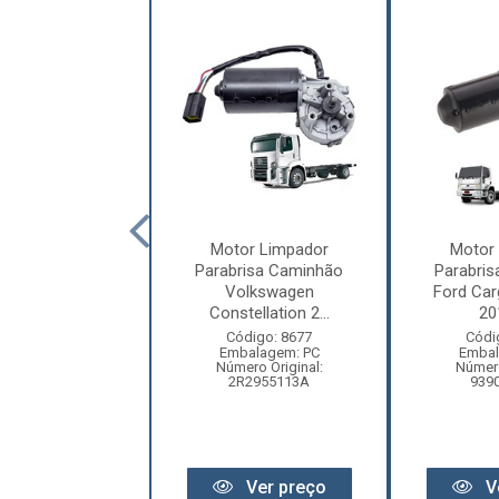
or Limpador
Motor Limpador
Motor
risa Caminhão
Parabrisa Caminhão
Parabri
des-Benz Axor
Volkswagen
Ford Car
(Eletrô...
Constellation 2...
201
digo: 17608
Código: 8677
Códi
balagem: PC
Embalagem: PC
Embal
ero Original:
Número Original:
Número
82001814400A
2R2955113A
939
Ver preço
Ver preço
V