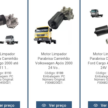
 Limpador
Motor Limpador
Motor Li
sa Caminhão
Parabrisa Caminhão
Parabrisa 
go 2000 até
Volkswagen Após 2000
Ford Cargo 
1 1...
24 Vo...
24V -
go: 8193
Código: 8188
Código:
agem: PC
Embalagem: PC
Embalag
 Original:
Número Original:
Número Or
0453021
F006B20021
F006B2
er preço
Ver preço
Ver 