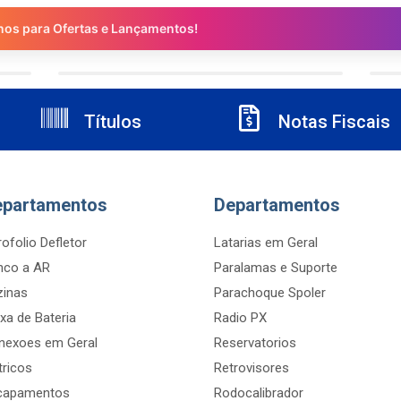
nos para Ofertas e Lançamentos!
Títulos
Notas Fiscais
epartamentos
Departamentos
ofolio Defletor
Latarias em Geral
nco a AR
Paralamas e Suporte
zinas
Parachoque Spoler
xa de Bateria
Radio PX
nexoes em Geral
Reservatorios
tricos
Retrovisores
capamentos
Rodocalibrador