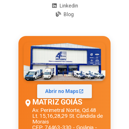
Linkedin
Blog
Abrir no Maps
MATRIZ GOIÁS
Av. Perimetral Norte, Qd.48
Lt. 15,16,28,29 St. Cândida de
Morais
CEP: 74463-330 - Goiânia -