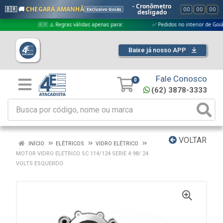
- Cronômetro
🇧🇷 🚚
CHEGARÁ AMANHÃ
00
:
00
:
00
Exclusivo Goiás
desligado
🇧🇷 ⚠️ Regras válidas apenas para:
✅ Pedidos no interior de Goiás
Baixe já nosso APP
Fale Conosco
0
(62) 3878-3333
VOLTAR
INÍCIO
ELÉTRICOS
VIDRO ELÉTRICO
MOTOR VIDRO ELETRICO SC 114/124 SERIE 4 98/ 24
VOLTS ESQUERDO