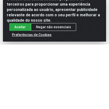
terceiros para proporcionar uma experiência
Formas de Pagamento
personalizada ao usuário, apresentar publicidade
relevante de acordo com o seu perfil e melhorar a
qualidade do nosso site.
Aceitar
Negar não essenciais
Preferências de Cookies
English
Español
×
ENTRE EM CAMPO COM A 4E!
Vista a camisa de quem joga para vencer.