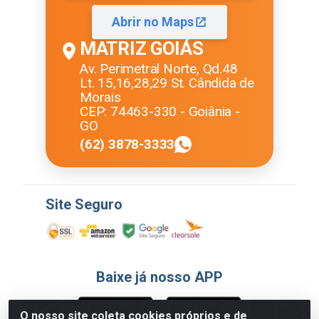
Abrir no Maps
MATRIZ GOIÁS
Av. Perimetral Norte, Qd.48
Lt. 15,16,28,29 St. Cândida de
Morais
CEP: 74463-330 - Goiânia -
GO
(62) 3878-3333
Site Seguro
Baixe já nosso APP
O nosso site coleta cookies próprios e de