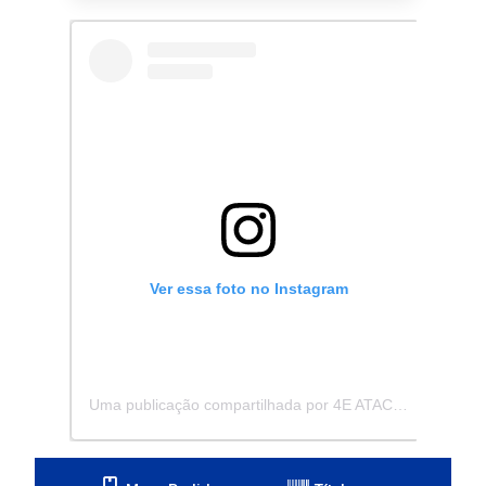
Ver essa foto no Instagram
Uma publicação compartilhada por 4E ATACADISTA - Distribuidora de Pecas e Acessórios (@4eatacadista)