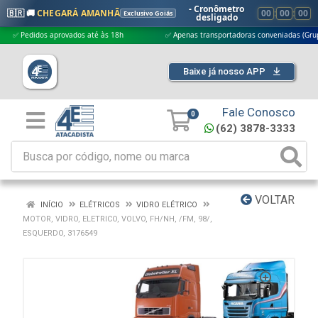
- Cronômetro
🇧🇷 🚚
CHEGARÁ AMANHÃ
00
:
00
:
00
Exclusivo Goiás
desligado
edidos aprovados até às 18h
✅ Apenas transportadoras conveniadas (Grupo G5)
Baixe já nosso APP
Fale Conosco
0
(62) 3878-3333
VOLTAR
INÍCIO
ELÉTRICOS
VIDRO ELÉTRICO
MOTOR, VIDRO, ELETRICO, VOLVO, FH/NH, /FM, 98/,
ESQUERDO, 3176549