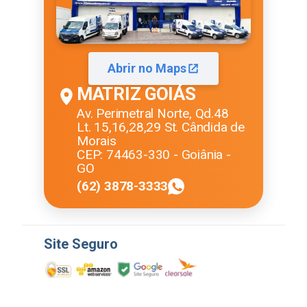
Abrir no Maps
MATRIZ GOIÁS
Av. Perimetral Norte, Qd.48
Lt. 15,16,28,29 St. Cândida de
Morais
CEP: 74463-330 - Goiânia -
GO
(62) 3878-3333
Site Seguro