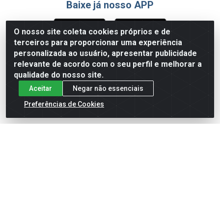
Baixe já nosso APP
O nosso site coleta cookies próprios e de
terceiros para proporcionar uma experiência
Formas de Pagamento
personalizada ao usuário, apresentar publicidade
relevante de acordo com o seu perfil e melhorar a
qualidade do nosso site.
Aceitar
Negar não essenciais
Preferências de Cookies
English
Español
×
ENTRE EM CAMPO COM A 4E!
Vista a camisa de quem joga para vencer.