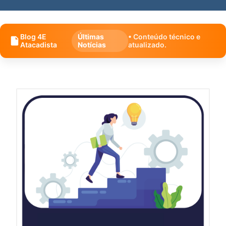
Blog 4E
Últimas
• Conteúdo técnico e
Atacadista
Notícias
atualizado.