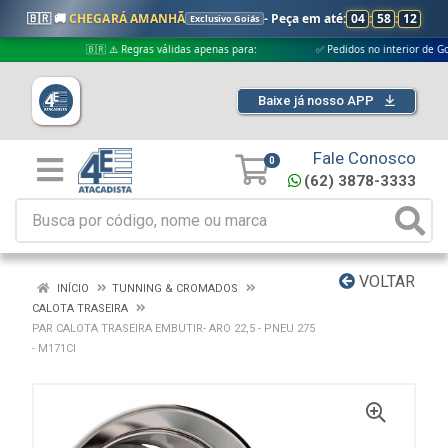
🇧🇷 🚚
CHEGARÁ AMANHÃ
- Peça em até:
04
:
58
:
12
Exclusivo Goiás
🇧🇷 ⚠️ Regras válidas apenas para:
✅ Pedidos no interior de Goiás
Baixe já nosso APP
Fale Conosco
0
(62) 3878-3333
VOLTAR
INÍCIO
TUNNING & CROMADOS
CALOTA TRASEIRA
PAR CALOTA TRASEIRA EMBUTIR- ARO 22,5 - PNEU 275
- M171CI