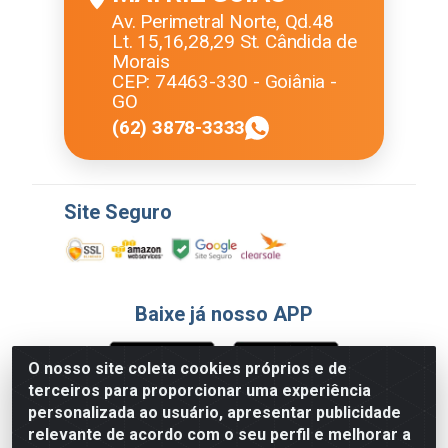
Av. Perimetral Norte, Qd.48
Lt. 15,16,28,29 St. Cândida de
Morais
CEP: 74463-330 - Goiânia -
GO
(62) 3878-3333
Site Seguro
Baixe já nosso APP
O nosso site coleta cookies próprios e de
terceiros para proporcionar uma experiência
Formas de Pagamento
personalizada ao usuário, apresentar publicidade
relevante de acordo com o seu perfil e melhorar a