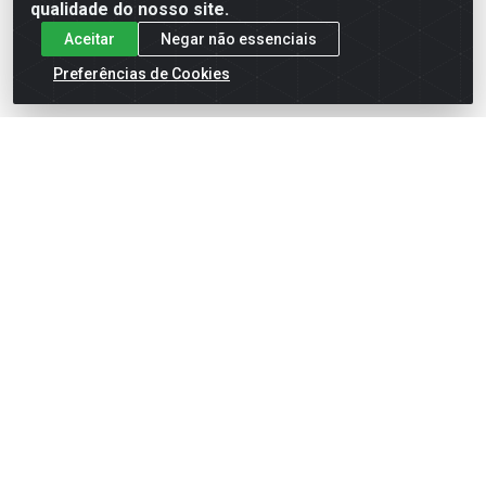
qualidade do nosso site.
Aceitar
Negar não essenciais
Preferências de Cookies
English
Español
×
ENTRE EM CAMPO COM A 4E!
Vista a camisa de quem joga para vencer.