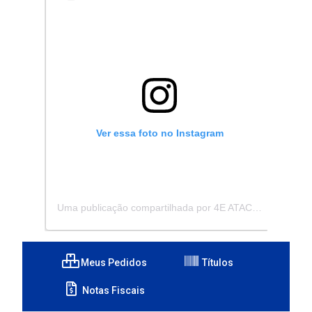
Ver essa foto no Instagram
Uma publicação compartilhada por 4E ATACADISTA - Distribuidora de Pecas e Acessórios (@4eatacadista)
Meus Pedidos
Títulos
Notas Fiscais