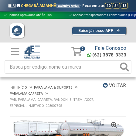
🇧🇷 🚚
CHEGARÁ AMANHÃ
- Peça em até:
10
:
54
:
12
Exclusivo Goiás
edidos aprovados até às 18h
✅ Apenas transportadoras conveniadas (Grupo G5)
Baixe já nosso APP
Fale Conosco
0
(62) 3878-3333
VOLTAR
INÍCIO
PARA-LAMA & SUPORTE
PARALAMA CARRETA
PAR, PARALAMA, CARRETA, RANDON, BI-TREM, /2007,
ESPECIAL-, INJETADO, 208007595