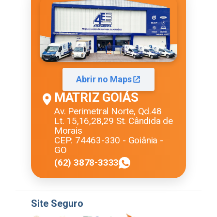
Abrir no Maps
MATRIZ GOIÁS
Av. Perimetral Norte, Qd.48
Lt. 15,16,28,29 St. Cândida de
Morais
CEP: 74463-330 - Goiânia -
GO
(62) 3878-3333
Site Seguro