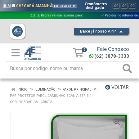
- Cronômetro
🇧🇷 🚚
CHEGARÁ AMANHÃ
00
:
00
:
00
Exclusivo Goiás
desligado
🇧🇷 ⚠️ Regras válidas apenas para:
✅ Pedidos no interior de Goiás
Baixe já nosso APP
Fale Conosco
0
(62) 3878-3333
VOLTAR
INÍCIO
ILUMINAÇÃO
FAROL PRINCIPAL
PAR PROTETOR FAROL CAMINHÃO SCANIA SÉRIE 4 -
COM DOBRADICA - CRISTAL