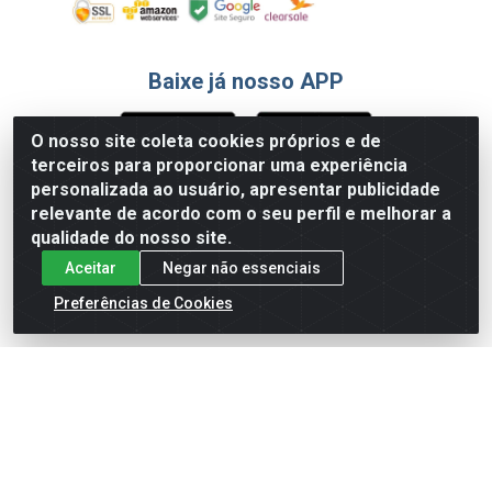
Baixe já nosso APP
O nosso site coleta cookies próprios e de
terceiros para proporcionar uma experiência
Formas de Pagamento
personalizada ao usuário, apresentar publicidade
relevante de acordo com o seu perfil e melhorar a
qualidade do nosso site.
Aceitar
Negar não essenciais
Preferências de Cookies
English
Español
×
ENTRE EM CAMPO COM A 4E!