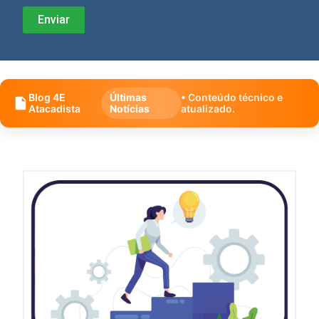
Blog 4E
Últimas
• Conteúdo técnico e
Atacadista
Notícias
atualizado.