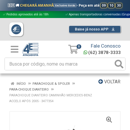
🇧🇷 🚚
CHEGARÁ AMANHÃ
- Peça em até:
09
:
10
:
29
Exclusivo Goiás
didos aprovados até às 18h
✅ Apenas transportadoras conveniadas (Grupo G5)
Baixe já nosso APP
Fale Conosco
0
(62) 3878-3333
VOLTAR
INÍCIO
PARACHOQUE & SPOLER
PARA-CHOQUE DIANTEIRO
PARACHOQUE DIANTEIRO CAMINHÃO MERCEDES-BENZ
ACCELO APÓS 2005 - 3477354