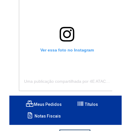
Ver essa foto no Instagram
Uma publicação compartilhada por 4E ATACADISTA - Distribuidora de Pecas e Acessórios (@4eatacadista)
Meus Pedidos
Títulos
Notas Fiscais