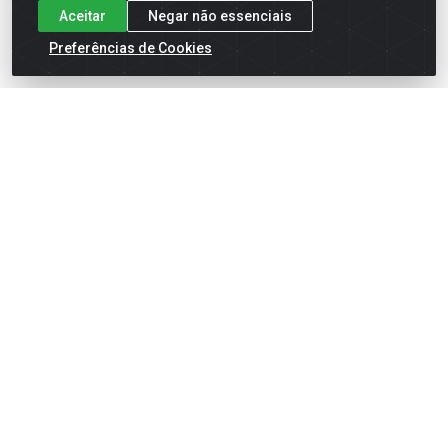
Aceitar
Negar não essenciais
Preferências de Cookies
English
Español
×
ENTRE EM CAMPO COM A 4E!
Vista a camisa de quem joga para vencer.