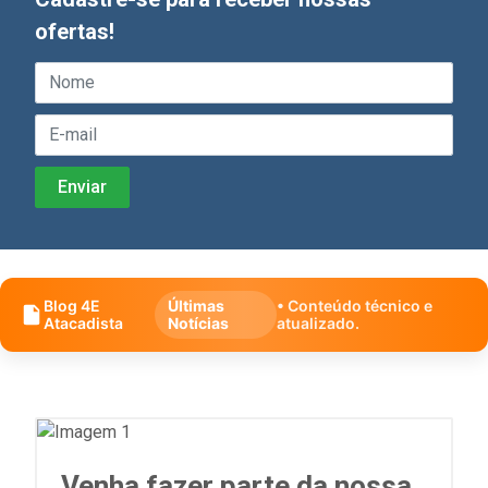
ofertas!
Blog 4E
Últimas
• Conteúdo técnico e
Atacadista
Notícias
atualizado.
Venha fazer parte da nossa