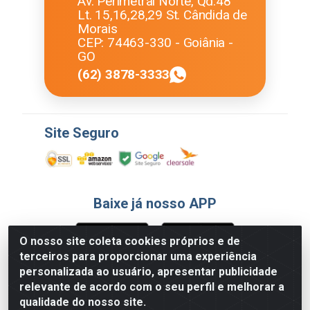
Av. Perimetral Norte, Qd.48
Lt. 15,16,28,29 St. Cândida de
Morais
CEP: 74463-330 - Goiânia -
GO
(62) 3878-3333
Site Seguro
Baixe já nosso APP
O nosso site coleta cookies próprios e de
terceiros para proporcionar uma experiência
Formas de Pagamento
personalizada ao usuário, apresentar publicidade
relevante de acordo com o seu perfil e melhorar a
qualidade do nosso site.