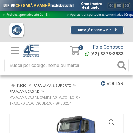
- Cronômetro
🇧🇷 🚚
CHEGARÁ AMANHÃ
00
:
00
:
00
Exclusivo Goiás
desligado
didos aprovados até às 18h
✅ Apenas transportadoras conveniadas (Grupo G5)
Baixe já nosso APP
Fale Conosco
0
(62) 3878-3333
VOLTAR
INÍCIO
PARA-LAMA & SUPORTE
PARALAMA CABINE
PARALAMA CABINE CAMINHÃO IVECO TECTOR
TRASEIRO LADO ESQUERDO - 504300274