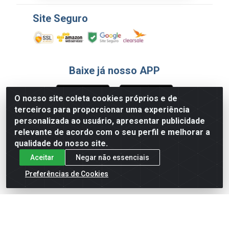
Site Seguro
Baixe já nosso APP
O nosso site coleta cookies próprios e de
terceiros para proporcionar uma experiência
Formas de Pagamento
personalizada ao usuário, apresentar publicidade
relevante de acordo com o seu perfil e melhorar a
qualidade do nosso site.
Aceitar
Negar não essenciais
Preferências de Cookies
English
Español