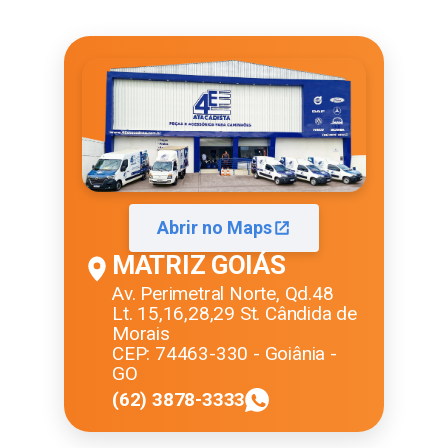
Abrir no Maps
MATRIZ GOIÁS
Av. Perimetral Norte, Qd.48
Lt. 15,16,28,29 St. Cândida de
Morais
CEP: 74463-330 - Goiânia -
GO
(62) 3878-3333