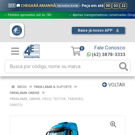
🇧🇷 🚚
CHEGARÁ AMANHÃ
- Peça em até:
00
:
03
:
21
Exclusivo Goiás
edidos aprovados até às 18h
✅ Apenas transportadoras conveniadas (Grupo G5)
Baixe já nosso APP
Fale Conosco
0
(62) 3878-3333
VOLTAR
INÍCIO
PARA-LAMA & SUPORTE
PARALAMA CABINE
PARALAMA, CABINE, IVECO, TECTOR, TRASEIRO,
DIREITO