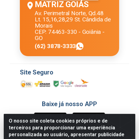
MATRIZ GOIÁS
Av. Perimetral Norte, Qd.48
Lt. 15,16,28,29 St. Cândida de
Morais
CEP: 74463-330 - Goiânia -
GO
(62) 3878-3333
Site Seguro
Baixe já nosso APP
O nosso site coleta cookies próprios e de
terceiros para proporcionar uma experiência
Formas de Pagamento
personalizada ao usuário, apresentar publicidade