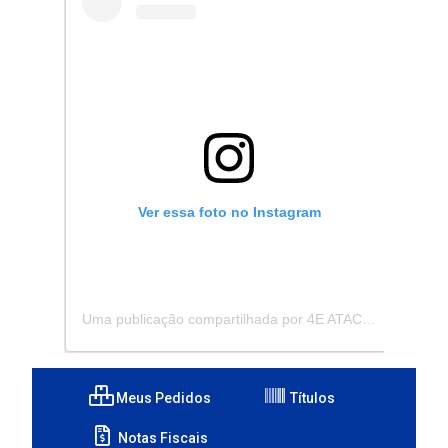
Ver essa foto no Instagram
Uma publicação compartilhada por 4E ATACADISTA - Distribuidora de Pecas e Acessórios (@4eatacadista)
Meus Pedidos
Títulos
Notas Fiscais