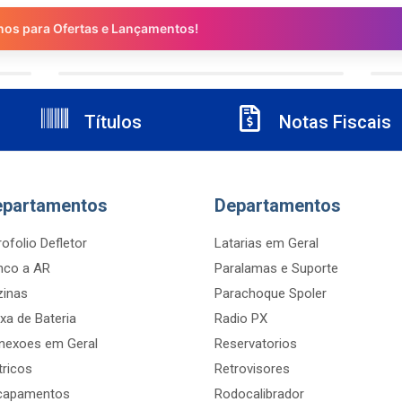
nos para Ofertas e Lançamentos!
Títulos
Notas Fiscais
epartamentos
Departamentos
ofolio Defletor
Latarias em Geral
nco a AR
Paralamas e Suporte
zinas
Parachoque Spoler
xa de Bateria
Radio PX
nexoes em Geral
Reservatorios
tricos
Retrovisores
capamentos
Rodocalibrador