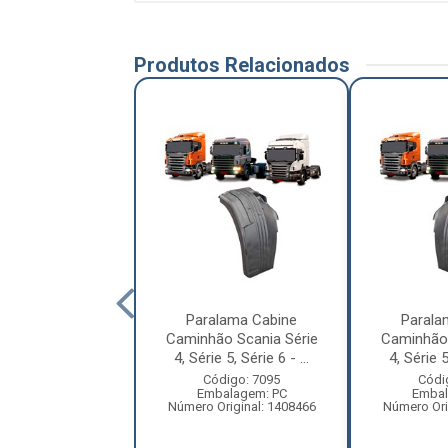
Produtos Relacionados
alama Cabine
Paralama Cabine
Parala
ão Volkswagen
Caminhão Scania Série
Caminhão 
llation 24.250
4, Série 5, Série 6 - ...
4, Série 5
Tra...
Código: 7095
Códi
Embalagem: PC
Embal
digo: 13061
Número Original: 1408466
Número Ori
balagem: PC
ero Original:
2S2821105