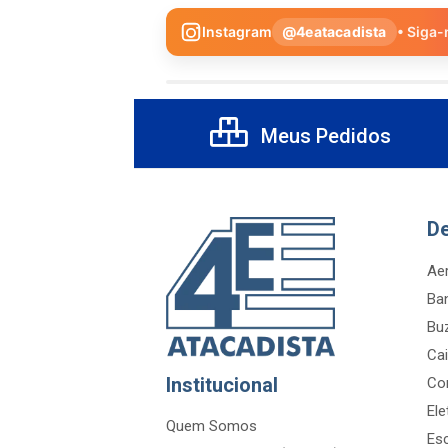
Instagram
@4eatacadista
• Siga-
Meus Pedidos
D
Aer
Ba
Bu
Cai
Institucional
Co
Ele
Quem Somos
Es