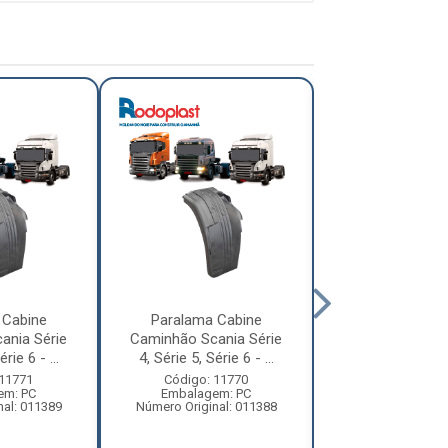
 Cabine
Paralama Cabine
Paralama Ca
ania Série
Caminhão Scania Série
Caminhão Vol
rie 6 - ...
4, Série 5, Série 6 - ...
Constellation
Tra...
 11771
Código: 11770
em: PC
Embalagem: PC
Código: 13
nal: 011389
Número Original: 011388
Embalagem:
Número Origi
2S282110