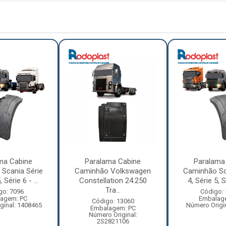
ma Cabine
Paralama Cabine
Paralama
Scania Série
Caminhão Volkswagen
Caminhão Sc
, Série 6 - ...
Constellation 24.250
4, Série 5, Sé
Tra...
go: 7096
Código:
agem: PC
Embalag
Código: 13060
ginal: 1408465
Número Origi
Embalagem: PC
Número Original:
2S2821106