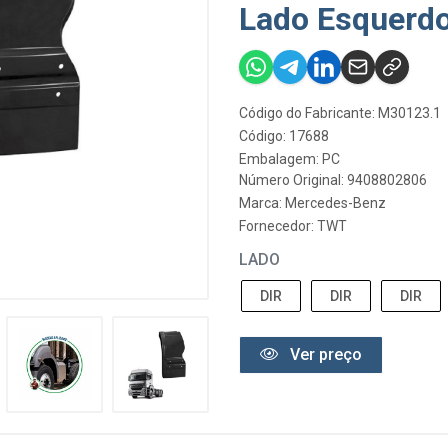
Lado Esquerd
Código do Fabricante: M30123.1
Código: 17688
Embalagem: PC
Número Original: 9408802806
Marca:
Mercedes-Benz
Fornecedor:
TWT
LADO
DIR
DIR
DIR
Ver preço