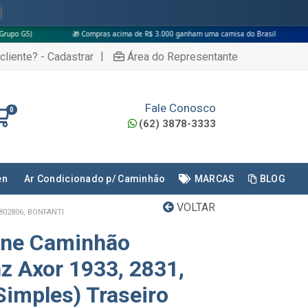
🎁 Compras acima de R$ 3.000 ganham uma camisa do Brasil
|
cliente? - Cadastrar
Área do Representante
Fale Conosco
0
(62) 3878-3333
en
Ar Condicionado p/ Caminhão
MARCAS
BLOG
VOLTAR
802806, BONFANTI
ine Caminhão
 Axor 1933, 2831,
Simples) Traseiro