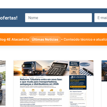
ofertas!
log 4E Atacadista
Últimas Notícias
• Conteúdo técnico e atuali