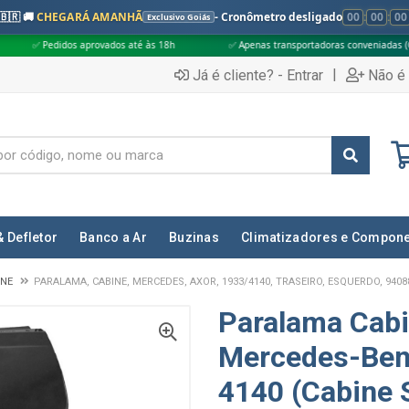
🇧🇷 🚚
CHEGARÁ AMANHÃ
- Cronômetro desligado
00
:
00
:
00
Exclusivo Goiás
provados até às 18h
✅ Apenas transportadoras conveniadas (Grupo G5)
|
Já é cliente? - Entrar
Não é 
& Defletor
Banco a Ar
Buzinas
Climatizadores e Compon
INE
PARALAMA, CABINE, MERCEDES, AXOR, 1933/4140, TRASEIRO, ESQUERDO, 9408
Paralama Cab
Mercedes-Benz
4140 (Cabine 