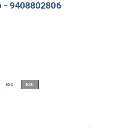
o - 9408802806
ESQ
ESQ