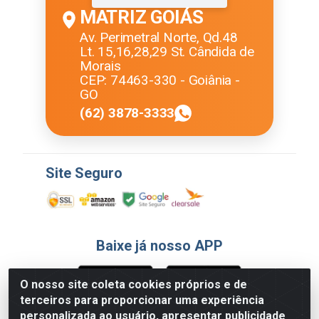
MATRIZ GOIÁS
Av. Perimetral Norte, Qd.48
Lt. 15,16,28,29 St. Cândida de
Morais
CEP: 74463-330 - Goiânia -
GO
(62) 3878-3333
Site Seguro
Baixe já nosso APP
O nosso site coleta cookies próprios e de
terceiros para proporcionar uma experiência
Formas de Pagamento
personalizada ao usuário, apresentar publicidade