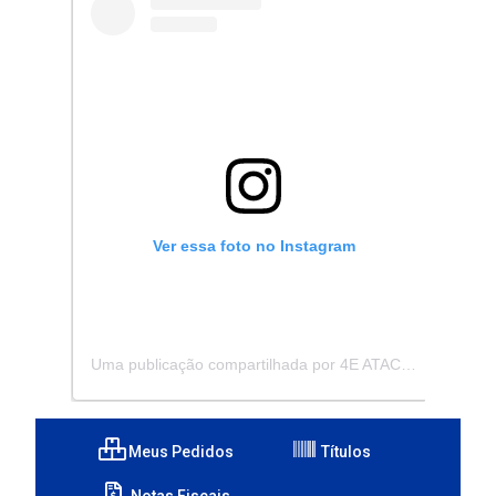
Ver essa foto no Instagram
Uma publicação compartilhada por 4E ATACADISTA - Distribuidora de Pecas e Acessórios (@4eatacadista)
Meus Pedidos
Títulos
Notas Fiscais