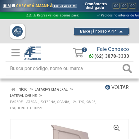
- Cronômetro
🇧🇷 🚚
CHEGARÁ AMANHÃ
00
:
00
:
00
Exclusivo Goiás
desligado
🇧🇷 ⚠️ Regras válidas apenas para:
✅ Pedidos no interior de Goiás
Baixe já nosso APP
Fale Conosco
0
(62) 3878-3333
VOLTAR
INÍCIO
LATARIAS EM GERAL
LATERAL CABINE
PAREDE, LATERAL, EXTERNA, SCANIA, 124, T/R, 98/06,
ESQUERDO, 1310221