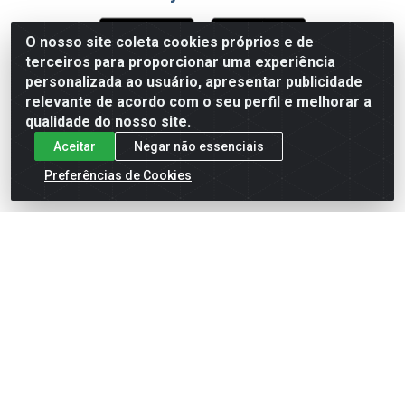
O nosso site coleta cookies próprios e de
terceiros para proporcionar uma experiência
Formas de Pagamento
personalizada ao usuário, apresentar publicidade
relevante de acordo com o seu perfil e melhorar a
qualidade do nosso site.
Aceitar
Negar não essenciais
Preferências de Cookies
English
Español
×
ENTRE EM CAMPO COM A 4E!
Vista a camisa de quem joga para vencer.