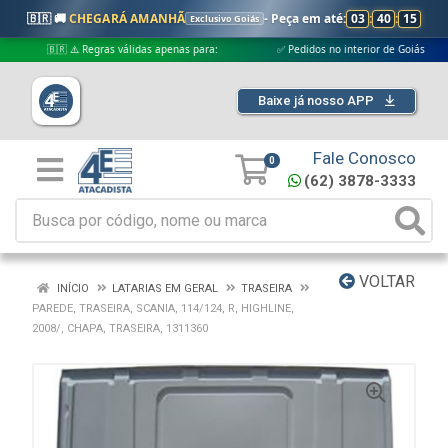
🇧🇷 🚚
CHEGARÁ AMANHÃ
- Peça em até:
03
:
40
:
14
Exclusivo Goiás
🇧🇷 ⚠️ Regras válidas apenas para:
✅ Pedidos no interior de Goiás
Baixe já nosso APP
Fale Conosco
0
(62) 3878-3333
VOLTAR
INÍCIO
LATARIAS EM GERAL
TRASEIRA
PAREDE, TRASEIRA, SCANIA, 114/124, R, HIGHLINE,
2008/, CHAPA, TRASEIRA, 1311360