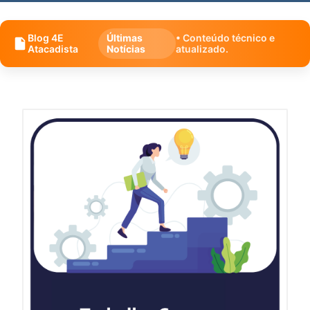
Blog 4E
Últimas
• Conteúdo técnico e
Atacadista
Notícias
atualizado.