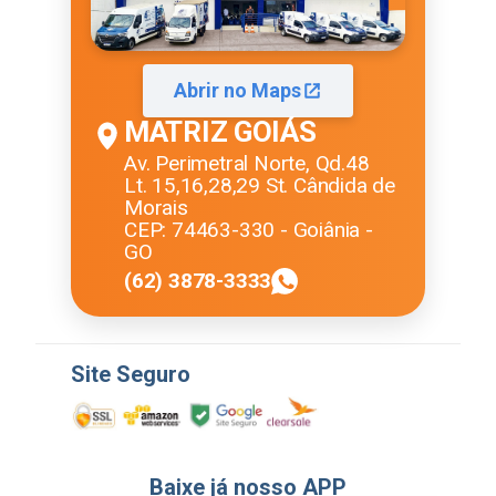
Abrir no Maps
MATRIZ GOIÁS
Av. Perimetral Norte, Qd.48
Lt. 15,16,28,29 St. Cândida de
Morais
CEP: 74463-330 - Goiânia -
GO
(62) 3878-3333
Site Seguro
Baixe já nosso APP