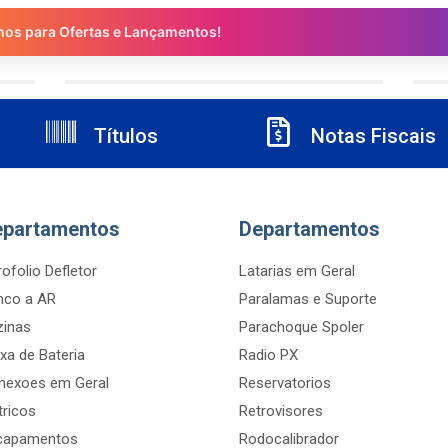
nos para Ofertas e Lançamentos!
Títulos
Notas Fiscais
epartamentos
Departamentos
ofolio Defletor
Latarias em Geral
nco a AR
Paralamas e Suporte
zinas
Parachoque Spoler
xa de Bateria
Radio PX
nexoes em Geral
Reservatorios
tricos
Retrovisores
capamentos
Rodocalibrador