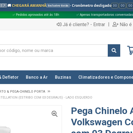
🇧🇷 🚚
CHEGARÁ AMANHÃ
- Cronômetro desligado
00
:
00
:
00
Exclusivo Goiás
 aprovados até às 18h
✅ Apenas transportadoras conveniadas (Grupo G5)
|
Já é cliente? - Entrar
Não é 
& Defletor
Banco a Ar
Buzinas
Climatizadores e Compon
URTO & PEGA-CHINELO PORTA
ELLATION (ESTRIBO COM 03 DEGRAUS) - LADO ESQUERDO
Pega Chinelo 
Volkswagen Co