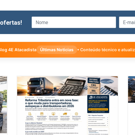
ofertas!
log 4E Atacadista
Últimas Notícias
• Conteúdo técnico e atuali