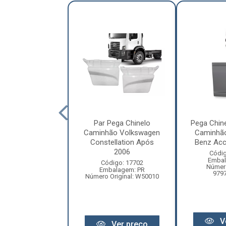
 Chinelo VW
Par Pega Chinelo
Pega Chine
lation após 2006
Caminhão Volkswagen
Caminhã
ado Esquerdo
Constellation Após
Benz Acce
2006
ódigo: 7200
Códig
balagem: PC
Embal
Código: 17702
ro Original: 0
Número
Embalagem: PR
979
Número Original: W50010
Ver preço
V
Ver preço