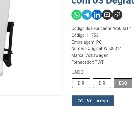
com 03 Degrau
Código do Fabricante: W50031.4
Código: 11753
Embalagem: PC
Número Original: W500314
Marca:
Volkswagen
Fornecedor:
TWT
LADO
DIR
DIR
ESQ
Ver preço