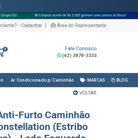
🎁 Compras acima de R$ 3.000 ganham uma camisa do Brasil
|
cliente? - Cadastrar
Área do Representante
Fale Conosco
0
(62) 3878-3333
en
Ar Condicionado p/ Caminhão
MARCAS
BLOG
VOLTAR
Anti-Furto Caminhão
nstellation (Estribo