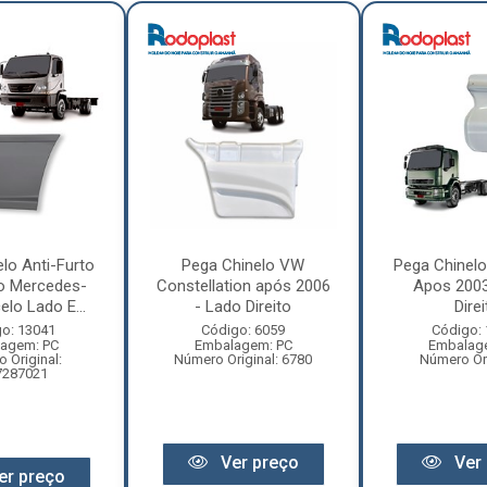
lo Anti-Furto
Pega Chinelo VW
Pega Chinel
o Mercedes-
Constellation após 2006
Apos 2003
lo Lado E...
- Lado Direito
Dire
o: 13041
Código: 6059
Código:
agem: PC
Embalagem: PC
Embalag
 Original:
Número Original: 6780
Número Ori
7287021
Ver preço
Ver 
er preço