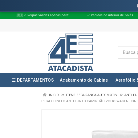
Regras válidas apenas para:
✅ Pedidos no interior de Goiás
✅ Pedidos
DEPARTAMENTOS
Acabamento de Cabine
Aerofólio 
INÍCIO
ITENS SEGURANCA AUTOMOTIV
ANTI-F
PEGA CHINELO ANTI-FURTO CAMINHÃO VOLKSWAGEN CONST