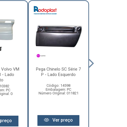
o Volvo VM
Pega Chinelo SC Série 7
Pega Chinel
 - Lado
P - Lado Esquerdo
Constellation a
ito
- Lado Esqu
Código: 14598
 10382
Código: 72
Embalagem: PC
em: PC
Embalagem:
Número Original: 011821
ginal: 0
Número Origin
Ver preço
preço
Ver pr