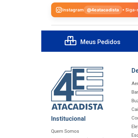
Instagram
@4eatacadista
• Siga-
Meus Pedidos
D
Aer
Ba
Bu
Cai
Institucional
Co
Ele
Quem Somos
Es