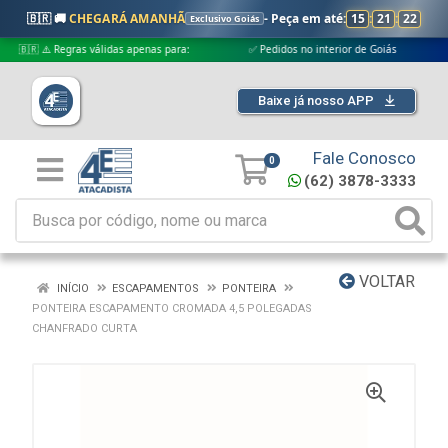
🇧🇷 🚚
CHEGARÁ AMANHÃ
- Peça em até:
15
:
21
:
22
Exclusivo Goiás
🇷 ⚠️ Regras válidas apenas para:
✅ Pedidos no interior de Goiás
✅ Pe
Baixe já nosso APP
Fale Conosco
0
(62) 3878-3333
VOLTAR
INÍCIO
ESCAPAMENTOS
PONTEIRA
PONTEIRA ESCAPAMENTO CROMADA 4,5 POLEGADAS
CHANFRADO CURTA