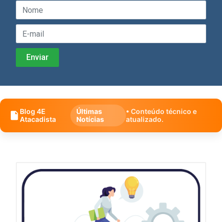
Blog 4E
Últimas
• Conteúdo técnico e
Atacadista
Notícias
atualizado.