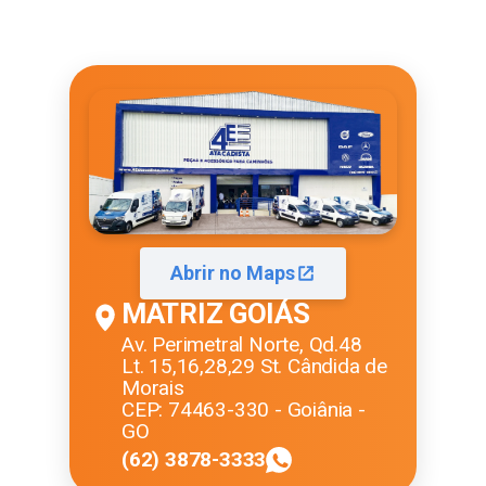
Abrir no Maps
MATRIZ GOIÁS
Av. Perimetral Norte, Qd.48
Lt. 15,16,28,29 St. Cândida de
Morais
CEP: 74463-330 - Goiânia -
GO
(62) 3878-3333