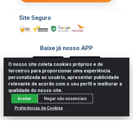
Site Seguro
Baixe já nosso APP
O nosso site coleta cookies próprios e de
terceiros para proporcionar uma experiência
Formas de Pagamento
personalizada ao usuário, apresentar publicidade
relevante de acordo com o seu perfil e melhorar a
qualidade do nosso site.
Aceitar
Negar não essenciais
Preferências de Cookies
English
Español